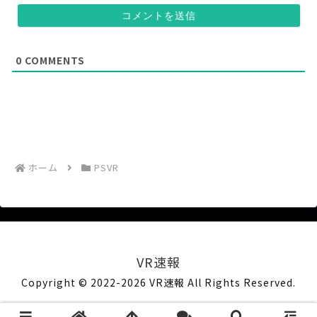
意
(
)
任
意
)
0
COMMENTS
ホーム
PSVR
VR速報
Copyright © 2022-2026 VR速報 All Rights Reserved.