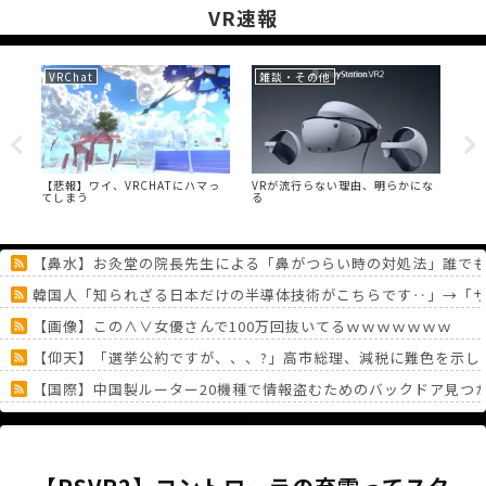
VR速報
VRChat
雑談・その他
VR
った
【悲報】ワイ、VRCHATにハマっ
VRが流行らない理由、明らかにな
【V
な
てしまう
る
ヤ
【鼻水】お灸堂の院長先生による「鼻がつらい時の対処法」誰で
韓国人「知られざる日本だけの半導体技術がこちらです‥」→「サム
【画像】この∧∨女優さんで100万回抜いてるｗｗｗｗｗｗｗ
【仰天】「選挙公約ですが、、、?」高市総理、減税に難色を示し
【国際】中国製ルーター20機種で情報盗むためのバックドア見つ
ドラクエの『ゼシカ』とかいう人気キャラｗｗ
海外の一番手Vグループ支配が「現地勢の自滅」によって一層深刻
《どうしてこうなった！？》「フリーレン一番くじ」を記念に６連