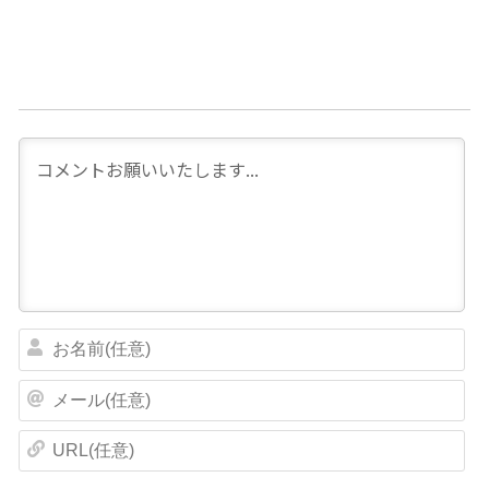
お
名
前
メ
(
ー
任
ル
U
意
(
R
)
任
L