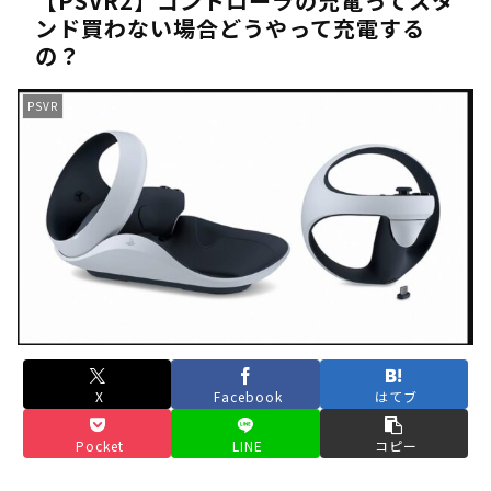
【PSVR2】コントローラの充電ってスタ
ンド買わない場合どうやって充電する
《人気No.1は誰だ？》順位でまさかの下剋上！？「魔族達のラ
の？
《未だ謎多きキャラ達の順位》：「女神の石碑編」＆「帝国編」の
《アニメ2期＆3期が強い》「神技のレヴォルテ編」・「黄金郷の
PSVR
《強者達が上位に立ち並ぶ》「一級魔法使い選抜試験編」のキャラ
36歳の彼女と結婚したいのに、家族が猛反対。家族から信じられ
【ホロライブ】アキロゼARK2次会ゴッフィーのサムネ草
Powered by livedoor 相互RSS
X
Facebook
はてブ
Pocket
LINE
コピー