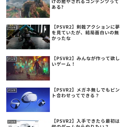
けの癒やされるコンテンツって
ある?
【PSVR2】剣戟アクションに夢
PSVR
を見ていたが、結局面白いの無
かったな
【PSVR2】みんなが作って欲し
PSVR
いゲーム！
【PSVR2】メガネ無しでもピン
PSVR
ト合わせってできる？
【PSVR2】入手できたら最初は
PSVR
何のゲームからやりたい？