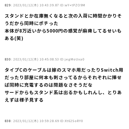
829
:
2023/01/12(木) 10:43:39.87 ID:wY+tPZO9M
スタンドとか在庫無くなると次の入荷に時間かかりそ
うだから同時にポチった
本体が8万近いから5000円の感覚が麻痺してるせいも
ある(笑)
830
:
2023/01/12(木) 10:45:08.53 ID:jegMoUxa0
タイプCのケーブルは嫁のスマホ用だったりSwitch用
だったり部屋に何本も刺さってるからそれぞれに挿せ
ば同時に充電するのは問題なさそうだな
サードからもスタンド系は出るかもしれんし、とりあ
えずは様子見する
838
:
2023/01/12(木) 10:59:28.69 ID:Xt62SoRY0