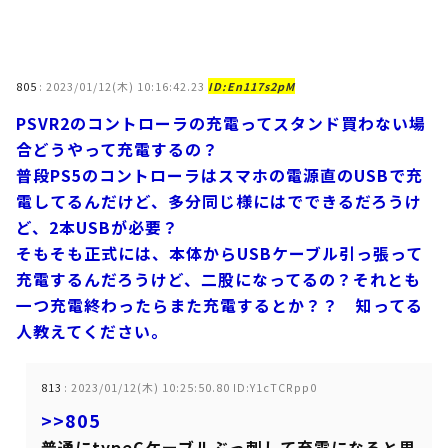
805
:
2023/01/12(木) 10:16:42.23
ID:En117s2pM
PSVR2のコントローラの充電ってスタンド買わない場
合どうやって充電するの？
普段PS5のコントローラはスマホの電源直のUSBで充
電してるんだけど、多分同じ様にはでできるだろうけ
ど、2本USBが必要？
そもそも正式には、本体からUSBケーブル引っ張って
充電するんだろうけど、二股になってるの？それとも
一つ充電終わったらまた充電するとか？？ 知ってる
人教えてください。
813
:
2023/01/12(木) 10:25:50.80 ID:Y1cTCRpp0
>>805
普通にtypeCケーブルぶっ刺して充電になると思