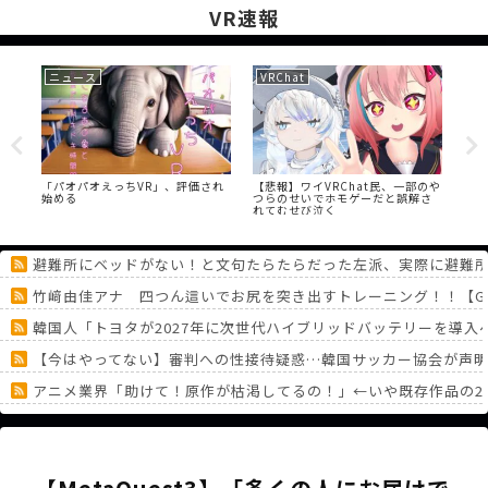
VR速報
PSVR
PSVR
、一部のや
【PSVR2】「スクリーンドア効
【PSVR2】「3Dブルーレイ」の対
誤解さ
果」は起こりそう？
応はしてくれないのかな？
避難所にベッドがない！と文句たらたらだった左派、実際に避難
竹﨑由佳アナ 四つん這いでお尻を突き出すトレーニング！！【GI
韓国人「トヨタが2027年に次世代ハイブリッドバッテリーを導入へ
【今はやってない】審判への性接待疑惑…韓国サッカー協会が声
アニメ業界「助けて！原作が枯渇してるの！」←いや既存作品の2
【悲報】 SONYのAAAタイトル「マーベル闘魂」同接5万とどかず
男子の本能に刻まれてるもの ドラゴン、日本刀、あと一つは？
《どうしてこうなった！？》「フリーレン一番くじ」を記念に６連