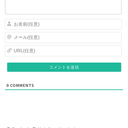
お
名
前
メ
(
ー
任
ル
U
意
(
R
)
任
L
意
(
)
任
意
)
0
COMMENTS