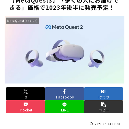
【MetaQuest3】「多くの人にお届けで
きる」価格で2023年後半に発売予定！
《人気No.1は誰だ？》順位でまさかの下剋上！？「魔族達のラ
《未だ謎多きキャラ達の順位》：「女神の石碑編」＆「帝国編」の
MetaQuest(oculus)
《アニメ2期＆3期が強い》「神技のレヴォルテ編」・「黄金郷の
《強者達が上位に立ち並ぶ》「一級魔法使い選抜試験編」のキャラ
36歳の彼女と結婚したいのに、家族が猛反対。家族から信じられ
【ホロライブ】アキロゼARK2次会ゴッフィーのサムネ草
Powered by livedoor 相互RSS
X
Facebook
はてブ
Pocket
LINE
コピー
2023.05.04 13:53