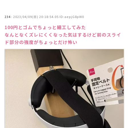
234
:
2023/04/09(日) 20:18:54.05 ID:aepjG8pW0
100円とゴムでちょっと細工してみた
なんとなくズレにくくなった気はするけど前のスライ
ド部分の強度がちょっとだけ怖い