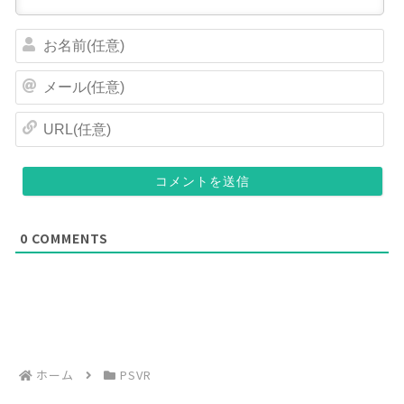
お
名
前
メ
(
ー
任
ル
U
意
(
R
)
任
L
意
(
)
任
意
)
0
COMMENTS
ホーム
PSVR