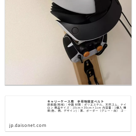
キャリーケース用 手荷物固定ベルト
原産国(地域)：中国 材質：ポリエステル、天然ゴム、ナイ
ロン 商品サイズ：10cm×30cm×1cm 内容量：1個入 種
類(色、柄、デザイン)：黒、ボーダー（グレー・白） ゴム
の特性上耐えうる重さには制限があります。
jp.daisonet.com