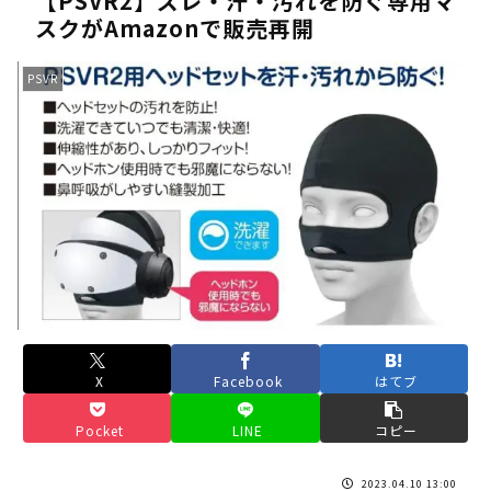
【PSVR2】ズレ・汗・汚れを防ぐ専用マ
スクがAmazonで販売再開
《人気No.1は誰だ？》順位でまさかの下剋上！？「魔族達のラ
《未だ謎多きキャラ達の順位》：「女神の石碑編」＆「帝国編」の
PSVR
《アニメ2期＆3期が強い》「神技のレヴォルテ編」・「黄金郷の
《強者達が上位に立ち並ぶ》「一級魔法使い選抜試験編」のキャラ
36歳の彼女と結婚したいのに、家族が猛反対。家族から信じられ
【ホロライブ】アキロゼARK2次会ゴッフィーのサムネ草
Powered by livedoor 相互RSS
X
Facebook
はてブ
Pocket
LINE
コピー
2023.04.10 13:00