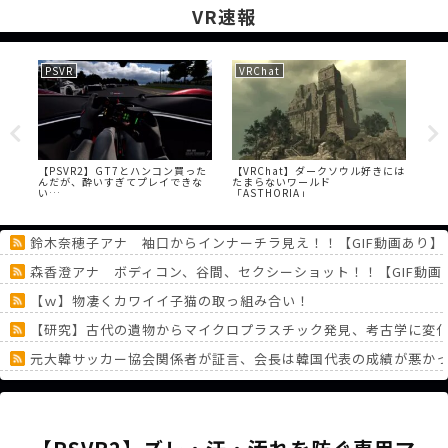
VR速報
PSVR
VRChat
PS
【PSVR2】GT7とハンコン買った
【VRChat】ダークソウル好きには
【P
い
んだが、酔いすぎてプレイできな
たまらないワールド
て
い…
「ASTHORIA」
鈴木奈穂子アナ 袖口からインナーチラ見え！！【GIF動画あり】
森香澄アナ ボディコン、谷間、セクシーショット！！【GIF動画
【ｗ】物凄くカワイイ子猫の取っ組み合い！
【研究】古代の遺物からマイクロプラスチック発見、考古学に変
元大韓サッカー協会関係者が証言、会長は韓国代表の成績が悪か
【ナイトレイン】プレイ時間なんざ軽く9000時間超えてる ← 悟
ユウナが言ってたら嫌なこと
《どうしてこうなった！？》「フリーレン一番くじ」を記念に６連