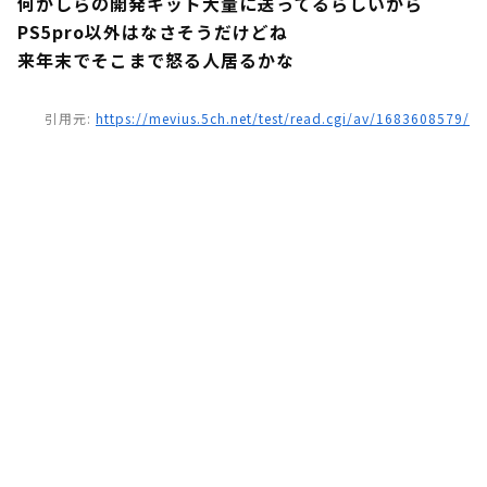
何かしらの開発キット大量に送ってるらしいから
PS5pro以外はなさそうだけどね
来年末でそこまで怒る人居るかな
引用元:
https://mevius.5ch.net/test/read.cgi/av/1683608579/