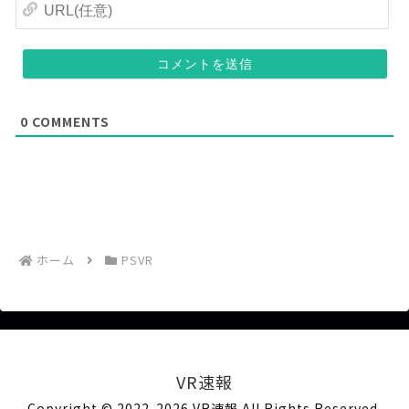
U
意
(
R
)
任
L
意
(
)
任
意
)
0
COMMENTS
ホーム
PSVR
VR速報
Copyright © 2022-2026 VR速報 All Rights Reserved.