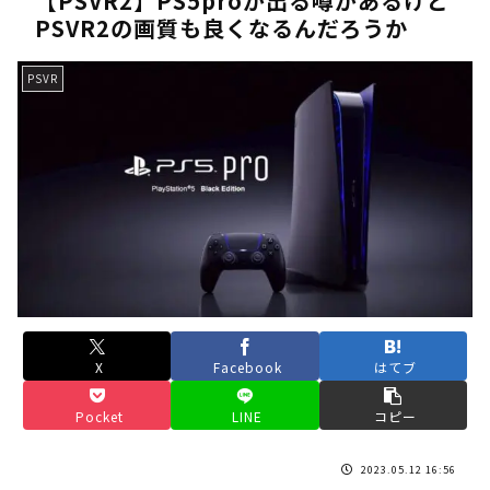
【PSVR2】PS5proが出る噂があるけど
PSVR2の画質も良くなるんだろうか
《人気No.1は誰だ？》順位でまさかの下剋上！？「魔族達のラ
《未だ謎多きキャラ達の順位》：「女神の石碑編」＆「帝国編」の
PSVR
《アニメ2期＆3期が強い》「神技のレヴォルテ編」・「黄金郷の
《強者達が上位に立ち並ぶ》「一級魔法使い選抜試験編」のキャラ
36歳の彼女と結婚したいのに、家族が猛反対。家族から信じられ
【ホロライブ】アキロゼARK2次会ゴッフィーのサムネ草
Powered by livedoor 相互RSS
X
Facebook
はてブ
Pocket
LINE
コピー
2023.05.12 16:56