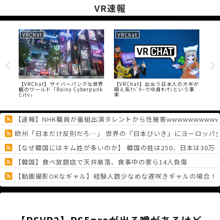
VR速報
VRChat
VRChat
PS
の対
【VRChat】サイバーパンクな世界
【VRChat】出会う日本人の大半が
【P
観のワールド「Rainy Cyberpunk
萌え系ｱﾊﾞﾀｰで中身ｵｯｻﾝという事
ボ
City」
実
処
【速報】NHK職員が番組出演タレントから性被害wwwwwwwwwww
欧州「日本だけ反則だろ…」 世界の『日本びいき』にヨーロッパ
【なぜ韓国にはキム姓が多いのか】 韓国の姓は250、日本は30
【韓国】食べ放題店で天井崩落、食事中の客ら14人負傷
【動画撮影OKなギャル】経験人数少なめな遅咲きギャルの場合！
任天堂決算『トモコレわくわく生活』は販売本数794万本、『ぽこ 
【悲報】ポケポケ、1年で1600万人が引退・・・
《どうしてこうなった！？》「フリーレン一番くじ」を記念に６連