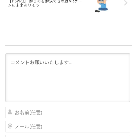
【PSVR2】 酔うのを解決できればVRゲー
ムに未来ありそう
お
名
前
メ
(
ー
任
ル