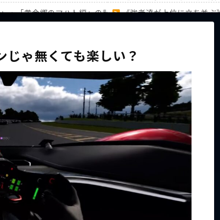
編」・「黄金郷のマハト編」の計31キャラのランキングを徹底
《強者達が上位に立ち並ぶ
家族から信じられない言葉が飛び出した… 他
【ホロライブ】アキロゼAR
コンじゃ無くても楽しい？