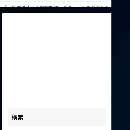
解説！【『葬送のフリーレン』第3回人気投票】
》「一級魔法使い選抜試験編」のキャラたちが魅せた驚異の躍
K2次会ゴッフィーのサムネ草
検索