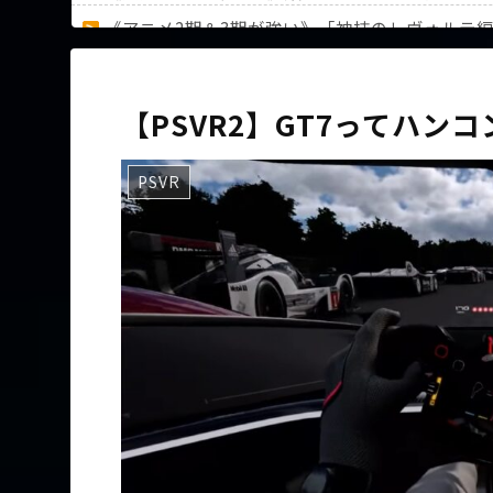
《アニメ2期＆3期が強い》「神技のレヴォルテ
36歳の彼女と結婚したいのに、家族が猛反対。
【PSVR2】GT7ってハン
PSVR
Powered by livedoor 相互RSS