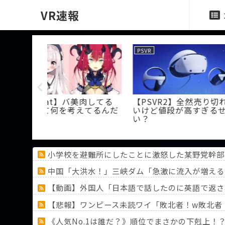
VR速報
PSVR
ニュース
美肉してる
【PSVR2】全然売り切れな
ソーシャルVR
えてるんだ
いけど値段が高すぎるせ
「Bigscreen
い？
発表！
小学校を避難所にしたことに激怒した某野党幹部
中国「大洪水！」三峡ダム「急激に流入が増える
【動画】外国人「日本語で話したのに英語で返さ
【悲報】ワンピース未読ワイ「敗北者！w敗北者！w
《人気No.1は誰だ？》順位でまさかの下剋上