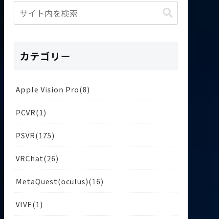
カテゴリー
Apple Vision Pro
8
PCVR
1
PSVR
175
VRChat
26
MetaQuest(oculus)
16
VIVE
1