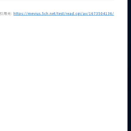
引用元:
https://mevius.5ch.net/test/read.cgi/av/1673504136/