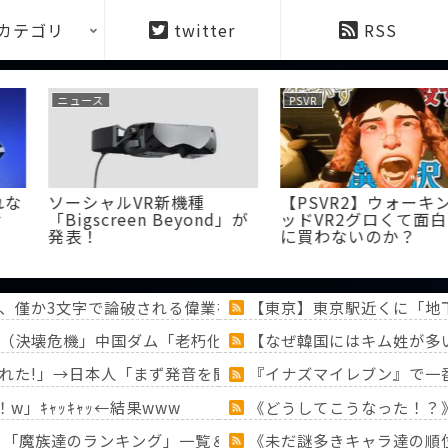
カテゴリ
twitter
RSS
PSVR
PSVR
新機種
【PSVR2】ウォーキングデ
【PSVR2
 Beyond」が
ッドVR2グロくて面白いの
て欲しい
に買わないのか？
、僅か3文字で論破される偉業を達成してしまい……
【東京】東京駅近くに「地
（決壊危機」中国ダム「老朽化（耐久力低下」三峡ダム「基礎
【なぜ韓国にはキム姓が多い
れた!」→日本人「まず発音を聞かせろ」
『イナズマイレブン』で一
」ｷｬｯｷｬｯ←結果www
《どうしてこうなった！？
！？「魔族達のランキング」一覧＆「ミミック」大特集！！【『
《未だ謎多きキャラ達の順