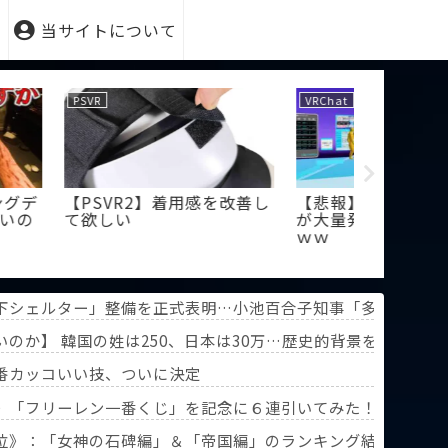
当サイトについて
VRChat
PSVR
】着用感を改善し
【悲報】VRChatになんG民
【PSVR
が大量発生してしまうｗｗ
ッドがボ
ｗｗ
ど、皆は
下シェルター」整備を正式表明…小池百合子知事「多くの方が
部分破損」台風13号「非常に強い勢力で三峡直撃予測」→
のか】 韓国の姓は250、日本は30万…歴史的背景を米学者
番カッコいい技、ついに決定
》「フリーレン一番くじ」を記念に６連引いてみた！気づけばX
葬送のフリーレン』第3回人気投票】
位》：「女神の石碑編」＆「帝国編」のランキング結果を分析