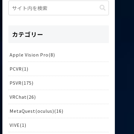
カテゴリー
Apple Vision Pro
8
PCVR
1
PSVR
175
VRChat
26
MetaQuest(oculus)
16
VIVE
1