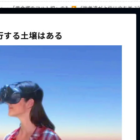
編」・「黄金郷のマハト編」の計31キャラのランキングを徹底
《強者達が上位に立ち並ぶ
家族から信じられない言葉が飛び出した… 他
【ホロライブ】アキロゼAR
行する土壌はある