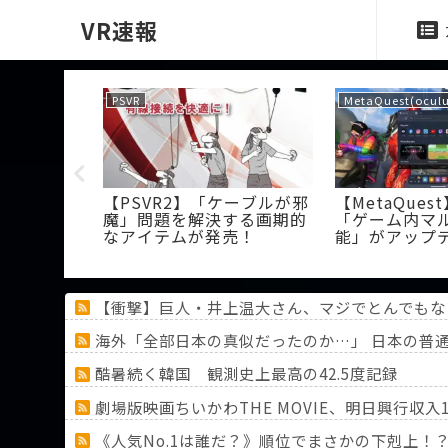
VR速報
PSVR
MetaQuest(oculu
3】「多くの
【PSVR2】「ケーブルが邪
【MetaQue
る」価格で
魔」問題を解決する画期的
「ゲーム内マ
発売予定！
なアイテムが発売！
能」がアップ
加！
【衝撃】巨人・井上温大さん、マジでとんでもな
海外「全部日本の真似だったのか…」 日本の普
酷暑続く韓国 観測史上最高の42.5度記録
劇場版映画ちいかわTHE MOVIE、明日興行収入
《人気No.1は誰だ？》順位でまさかの下剋上