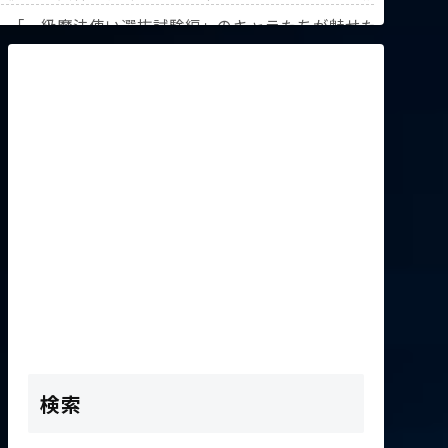
解説！【『葬送のフリーレン』第3回人気投票】
》「一級魔法使い選抜試験編」のキャラたちが魅せた驚異の躍
K2次会ゴッフィーのサムネ草
検索