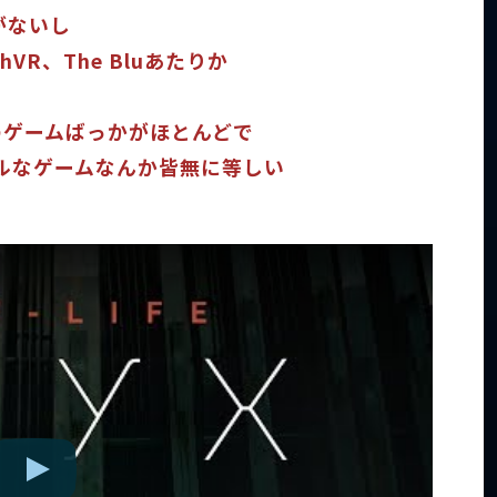
のがないし
thVR、The Bluあたりか
のゲームばっかがほとんどで
ルなゲームなんか皆無に等しい