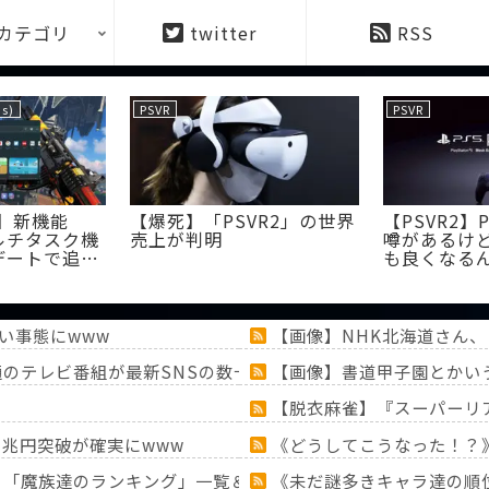
カテゴリ
twitter
RSS
s)
PSVR
PSVR
st】新機能
【爆死】「PSVR2」の世界
【PSVR2】
ルチタスク機
売上が判明
噂があるけど
デートで追
も良くなる
い事態にwww
【画像】NHK北海道さん、
通のテレビ番組が最新SNSの数十年先を行っていたと話題に
【画像】書道甲子園とかい
【脱衣麻雀】『スーパーリアル麻
1兆円突破が確実にwww
《どうしてこうなった！？
！？「魔族達のランキング」一覧＆「ミミック」大特集！！【『
《未だ謎多きキャラ達の順