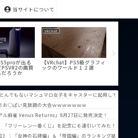
当サイトについて
VRChat
PSVR
PS5proが出る
【VRchat】PS5級グラフィ
【PSVR
PSVR2の画質
ックのワールド１２選
スモ７」
んだろうか
コンは必
とんでもないマシュマロ女子をキャスターに起用してしまうww
うお○ぱい見放題の大会ｗｗｗｗｗｗｗ
雀 Venus Returns』8月27日に発売決定！
》「フリーレン一番くじ」を記念に６連引いてみた！気づけばX
葬送のフリーレン』第3回人気投票】
位》：「女神の石碑編」＆「帝国編」のランキング結果を分析