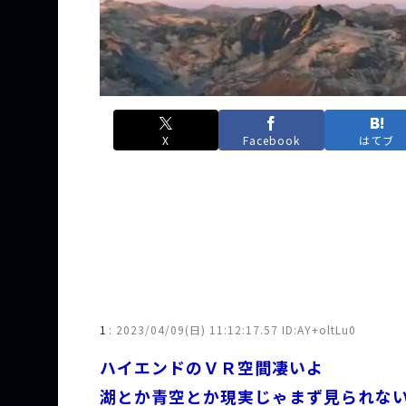
X
Facebook
はてブ
1
:
2023/04/09(日) 11:12:17.57 ID:AY+oltLu0
ハイエンドのＶＲ空間凄いよ
湖とか青空とか現実じゃまず見られな