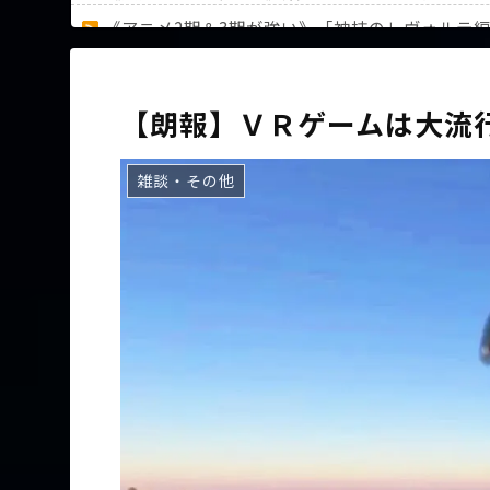
《アニメ2期＆3期が強い》「神技のレヴォルテ
36歳の彼女と結婚したいのに、家族が猛反対。
【朗報】ＶＲゲームは大流
雑談・その他
Powered by livedoor 相互RSS