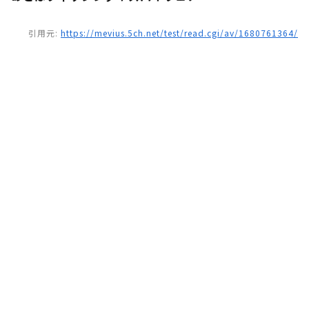
引用元:
https://mevius.5ch.net/test/read.cgi/av/1680761364/