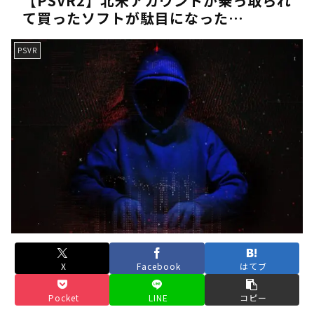
【PSVR2】北米アカウントが乗っ取られ
て買ったソフトが駄目になった…
《人気No.1は誰だ？》順位でまさかの下剋上！？「魔族達のラ
《未だ謎多きキャラ達の順位》：「女神の石碑編」＆「帝国編」の
PSVR
《アニメ2期＆3期が強い》「神技のレヴォルテ編」・「黄金郷の
《強者達が上位に立ち並ぶ》「一級魔法使い選抜試験編」のキャラ
36歳の彼女と結婚したいのに、家族が猛反対。家族から信じられ
【ホロライブ】アキロゼARK2次会ゴッフィーのサムネ草
Powered by livedoor 相互RSS
X
Facebook
はてブ
Pocket
LINE
コピー