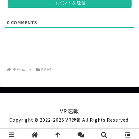
意
(
)
任
意
)
0
COMMENTS
ホーム
PSVR
VR速報
Copyright © 2022-2026 VR速報 All Rights Reserved.