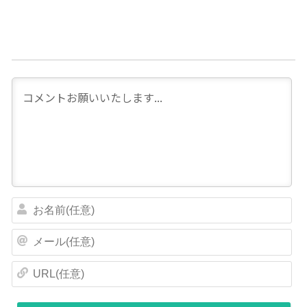
お
名
前
メ
(
ー
任
ル
U
意
(
R
)
任
L