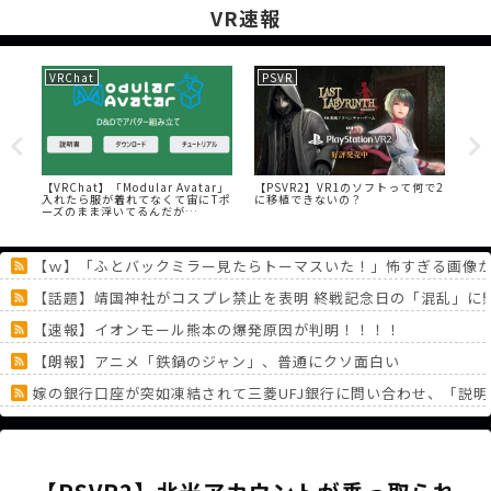
VR速報
VRChat
PSVR
VR
のや
【VRChat】「Modular Avatar」
【PSVR2】VR1のソフトって何で2
【V
さ
入れたら服が着れてなくて宙にTポ
に移植できないの？
ヤ
ーズのまま浮いてるんだが…
【ｗ】「ふとバックミラー見たらトーマスいた！」怖すぎる画像
【話題】靖国神社がコスプレ禁止を表明 終戦記念日の「混乱」に
【速報】イオンモール熊本の爆発原因が判明！！！！
【朗報】アニメ「鉄鍋のジャン」、普通にクソ面白い
嫁の銀行口座が突如凍結されて三菱UFJ銀行に問い合わせ、「説
ファミコンソフト1053本←すげー スーファミ1447本←わぁお！ 
3大まだ「女主人公」をやってないゲームのシリーズ「ブレスオブ
《どうしてこうなった！？》「フリーレン一番くじ」を記念に６連