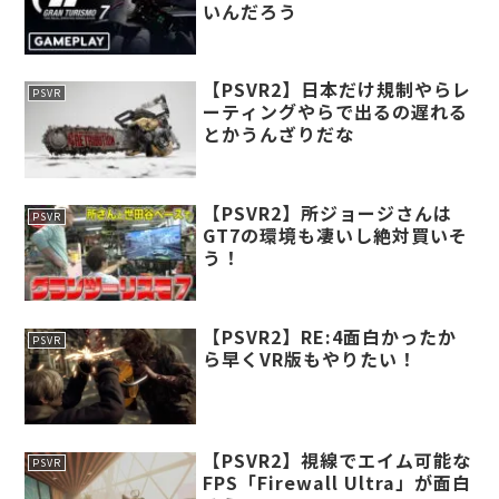
いんだろう
【PSVR2】日本だけ規制やらレ
PSVR
ーティングやらで出るの遅れる
とかうんざりだな
【PSVR2】所ジョージさんは
PSVR
GT7の環境も凄いし絶対買いそ
う！
【PSVR2】RE:4面白かったか
PSVR
ら早くVR版もやりたい！
【PSVR2】視線でエイム可能な
PSVR
FPS「Firewall Ultra」が面白