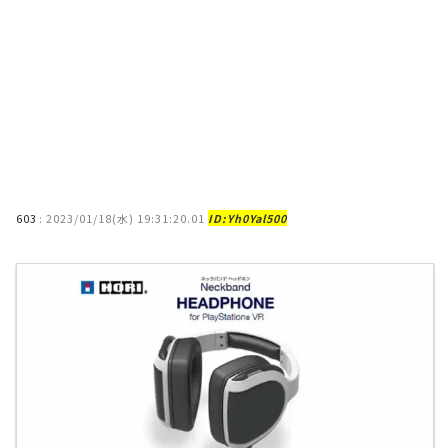
603
:
2023/01/18(水) 19:31:20.01
ID:Yh0Yal500