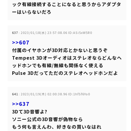
ック有線接続することになると思うからアダプタ
ーはいらないだろ
637
:
2023/01/18(水) 23:57:08.06 ID:ASi5xW5R0
>>607
付属のイヤホンが3D対応とかないと思うぞ
Tempest 3Dオーディオはステレオならどんなヘ
ッドホンでも有線/無線も関係なく使える
Pulse 3Dだってただのステレオヘッドホンだよ
641
:
2023/01/19(木) 02:00:38.96 ID:1hfSf6Yo0
>>637
3Dて3D音響よ?
ソニー公式の3D音響が偽物なら
もう何も言えんわ、好きなの買いなはれ