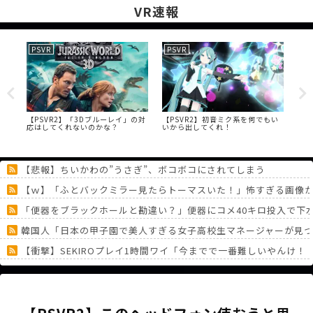
VR速報
PSVR
PSVR
Me
ブメ
【PSVR2】「3Dブルーレイ」の対
【PSVR2】初音ミク系を何でもい
【M
ピン
応はしてくれないのかな？
いから出してくれ！
届け
発
【悲報】ちいかわの”うさぎ”、ボコボコにされてしまう
【ｗ】「ふとバックミラー見たらトーマスいた！」怖すぎる画像
「便器をブラックホールと勘違い？」便器にコメ40キロ投入で下
韓国人「日本の甲子園で美人すぎる女子高校生マネージャーが見
【衝撃】SEKIROプレイ1時間ワイ「今までで一番難しいやんけ！
【芸能】マツコ、同じ服を「2週間ぐらい着ちゃう」 驚がくのプ
【画像】まんさん「パパ活してた過去なんて女子はいちいち覚え
《どうしてこうなった！？》「フリーレン一番くじ」を記念に６連