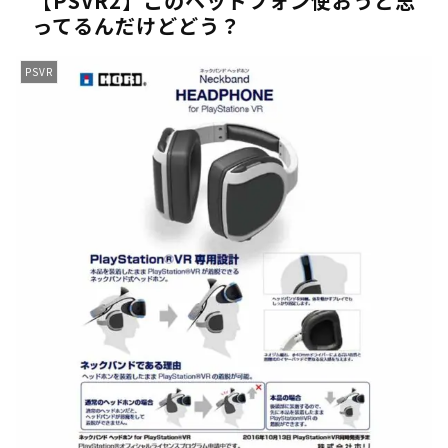
【PSVR2】このヘッドフォン使おうと思
ってるんだけどどう？
《人気No.1は誰だ？》順位でまさかの下剋上！？「魔族達のラ
《未だ謎多きキャラ達の順位》：「女神の石碑編」＆「帝国編」の
PSVR
《アニメ2期＆3期が強い》「神技のレヴォルテ編」・「黄金郷の
《強者達が上位に立ち並ぶ》「一級魔法使い選抜試験編」のキャラ
36歳の彼女と結婚したいのに、家族が猛反対。家族から信じられ
【ホロライブ】アキロゼARK2次会ゴッフィーのサムネ草
Powered by livedoor 相互RSS