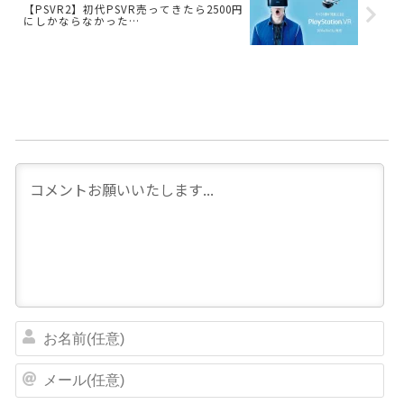
【PSVR2】初代PSVR売ってきたら2500円
にしかならなかった…
お
名
前
メ
(
ー