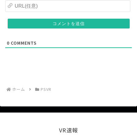
任
ル
U
意
(
R
)
任
L
意
(
)
任
意
)
0
COMMENTS
ホーム
PSVR
VR速報