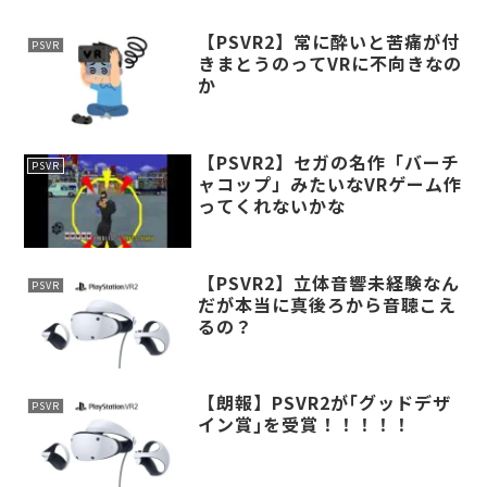
【PSVR2】常に酔いと苦痛が付
PSVR
きまとうのってVRに不向きなの
か
【PSVR2】セガの名作「バーチ
PSVR
ャコップ」みたいなVRゲーム作
ってくれないかな
【PSVR2】立体音響未経験なん
PSVR
だが本当に真後ろから音聴こえ
るの？
【朗報】PSVR2が｢グッドデザ
PSVR
イン賞｣を受賞！！！！！