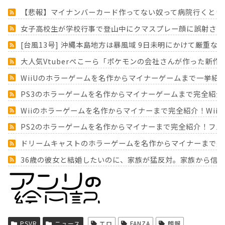
【悲報】マイナンバーカード作ってない奴って病院行くとき
女子高校生が学校行事で登山中にクマスプレー顔に誤射され
[台風13号] 沖縄本島地方は暴風域 9日未明にかけて厳重な
大人気Vtuberぺこーら「ポケモンの会社さんが作った新作
WiiUのホラーゲームを名作からマイナーゲームまで一挙紹
PS3のホラーゲームを名作からマイナーゲームまで完全紹介
Wiiのホラーゲームを名作からマイナーまで完全紹介！Wii
PS2のホラーゲームを名作からマイナーまで完全紹介！フ
ドリームキャストのホラーゲームを名作からマイナーまで完
36歳の彼女と結婚したいのに、家族が猛反対。家族から信じ
Powered by livedoor 相互RSS
PSVR
ニュース
エロ
FANZA
朗報