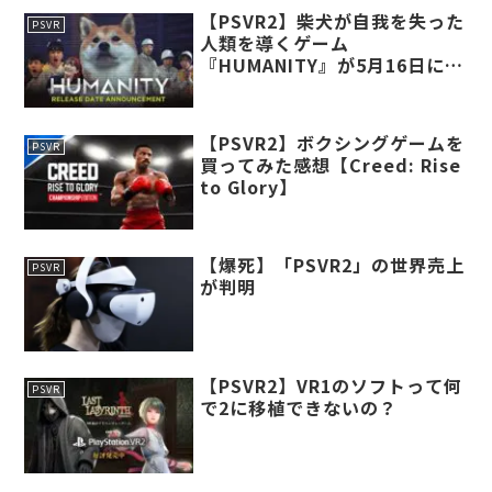
【PSVR2】柴犬が自我を失った
PSVR
人類を導くゲーム
『HUMANITY』が5月16日に発
売決定！！
【PSVR2】ボクシングゲームを
PSVR
買ってみた感想【Creed: Rise
to Glory】
【爆死】「PSVR2」の世界売上
PSVR
が判明
【PSVR2】VR1のソフトって何
PSVR
で2に移植できないの？