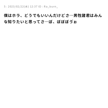
5 :
2023/02/22(水) 12:37
ID : Ra_burn_
僕はホラ、どうでもいいんだけどさ…男性諸君はみん
な知りたいと思ってさ…ぼ、ぼぼぼゔぉ