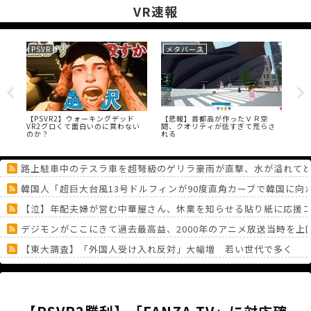
VR速報
PSVR
メタバース
PS
には
【PSVR2】ウォーキングデッド
【悲報】首都高が作ったＶＲ空
【P
VR2グロくて面白いのに買わない
間、クオリティが低すぎて荒らさ
フ
のか？
れる
意
路上駐車中のテスラ車を超弩級のゲリラ豪雨が直撃、水が溢れて
韓国人「超巨大台風13号ドルフィンが90度直角カーブで韓国に
【泣】年配夫婦が営む中華屋さん、休業を知らせる貼り紙に応援
デジモンがここにきて過去最高益、2000年のアニメ放送当時を上
【東大調査】「外国人受け入れ反対」大幅増 若い世代で多く
大人気Vtuberぺこーら「ポケモンの会社さんが作った新作ゲーム
「スプラトゥーンレイダース」、2周目でもまだ緑茶www
《どうしてこうなった！？》「フリーレン一番くじ」を記念に６連