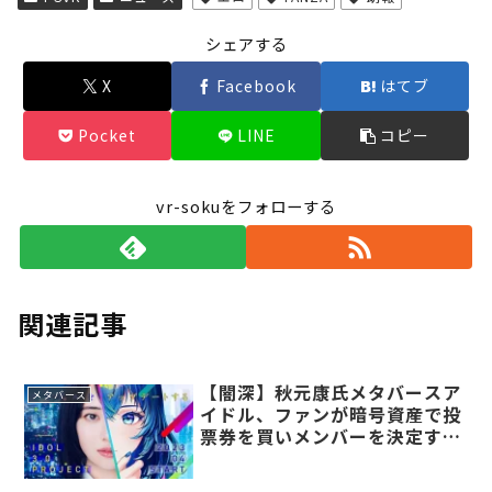
シェアする
X
Facebook
はてブ
Pocket
LINE
コピー
vr-sokuをフォローする
関連記事
【闇深】秋元康氏メタバースア
メタバース
イドル、ファンが暗号資産で投
票券を買いメンバーを決定する
スキーム