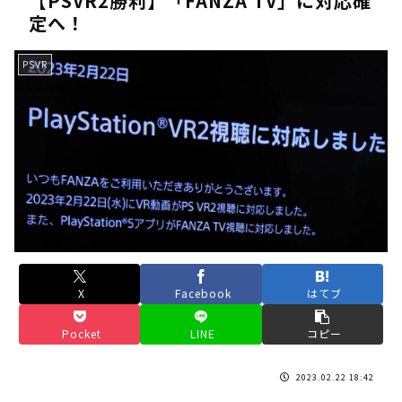
【PSVR2勝利】「FANZA TV」に対応確
定へ！
《人気No.1は誰だ？》順位でまさかの下剋上！？「魔族達のラ
《未だ謎多きキャラ達の順位》：「女神の石碑編」＆「帝国編」の
PSVR
《アニメ2期＆3期が強い》「神技のレヴォルテ編」・「黄金郷の
《強者達が上位に立ち並ぶ》「一級魔法使い選抜試験編」のキャラ
36歳の彼女と結婚したいのに、家族が猛反対。家族から信じられ
【ホロライブ】アキロゼARK2次会ゴッフィーのサムネ草
Powered by livedoor 相互RSS
X
Facebook
はてブ
Pocket
LINE
コピー
2023.02.22 18:42