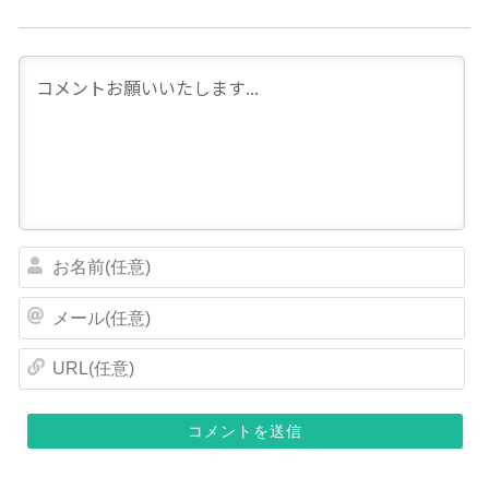
お
名
前
メ
(
ー
任
ル
U
意
(
R
)
任
L
意
(
)
任
意