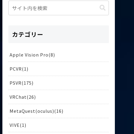
カテゴリー
Apple Vision Pro
8
PCVR
1
PSVR
175
VRChat
26
MetaQuest(oculus)
16
VIVE
1