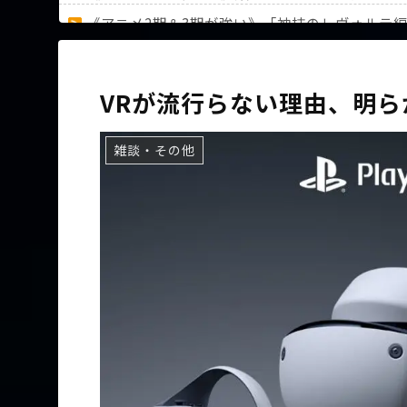
《アニメ2期＆3期が強い》「神技のレヴォルテ
36歳の彼女と結婚したいのに、家族が猛反対。
VRが流行らない理由、明ら
雑談・その他
Powered by livedoor 相互RSS