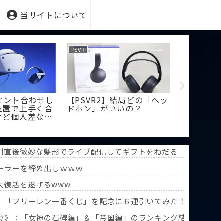
当サイトについて
PSVR
PSVR
hat】アップロード
【PSVR2】もし飽きても
【P
バターをフォールバ
「シネマティックモード」
ュー
設定しても反映され
でモニター代わりに使える
代遅
だけど、同じ症状の
よね
か。
？
の時間か どんどん延びる乗車時間
刑直後微妙な髪形でライブ配信してギフトをねだる
ーラーを締め出しｗｗｗ
報道！」
大復活を遂げるwww
》「フリーレン一番くじ」を記念に６連引いてみた！気づけばX
葬送のフリーレン』第3回人気投票】
位》：「女神の石碑編」＆「帝国編」のランキング結果を分析