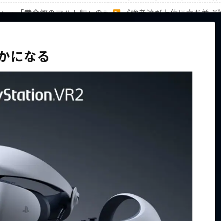
編」・「黄金郷のマハト編」の計31キャラのランキングを徹底
《強者達が上位に立ち並ぶ
家族から信じられない言葉が飛び出した… 他
【ホロライブ】アキロゼAR
かになる