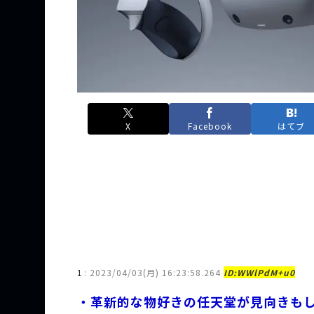
X
Facebook
はてブ
1
:
2023/04/03(月) 16:23:58.264
ID:WWlPdM+u0
・革新的な物好きの任天堂が見向きも