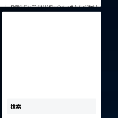
解説！【『葬送のフリーレン』第3回人気投票】
》「一級魔法使い選抜試験編」のキャラたちが魅せた驚異の躍
K2次会ゴッフィーのサムネ草
検索