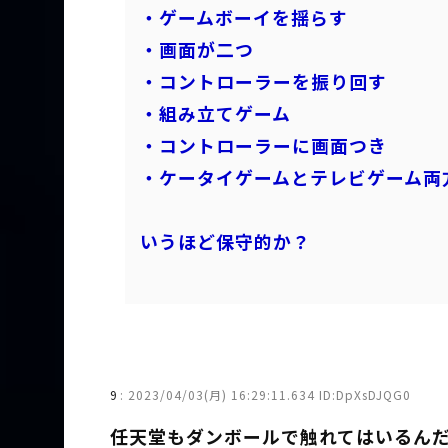
・ゲームボーイを揺らす
・画面が二つ
・コントローラーを振り回す
・組み立てゲーム
・コントローラーに画面つき
・ケータイゲームとテレビゲーム両
いうほど保守的か？
9
:
2023/04/03(月) 16:29:11.634 ID:DpXsDJQG0
任天堂もダンボールで触れてはいるん