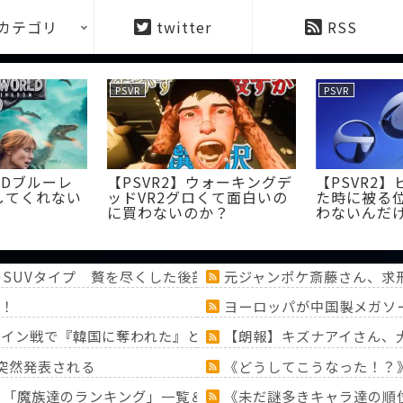
カテゴリ
twitter
RSS
PSVR
VRChat
2】バイオ７怖すぎ
【PSVR2】「ホグワーツ・
【VRC
…バイオ８は買う
レガシー」がVR対応したら
したア
ない？
売れそうだよな
ックに
ないん
人いる
上のSUVタイプ 贅を尽くした後部座席でたばこを吸うのが至福
元ジャンポケ斎藤さん、求
！
ヨーロッパが中国製メガソ
スペイン戦で『韓国に奪われた』と欧州の大手メディアが一斉に
【朗報】キズナアイさん、
突然発表される
《どうしてこうなった！？
！？「魔族達のランキング」一覧＆「ミミック」大特集！！【『
《未だ謎多きキャラ達の順