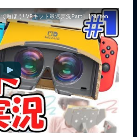
ダンボールでVR!?新作ニンテンドーラボで遊ぼう!!VRキット最速実況Part1【NintendoLabo】