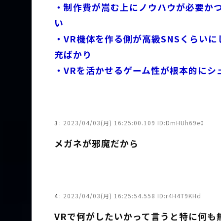
・制作費が嵩む上にノウハウが必要か
い
・VR機体を作る側が高級SNSくらい
充ばかり
・VRを活かせるゲーム性が根本的にシ
3
:
2023/04/03(月) 16:25:00.109 ID:DmHUh69e0
メガネが邪魔だから
4
:
2023/04/03(月) 16:25:54.558 ID:r4H4T9KHd
VRで何がしたいかって言うと特に何も