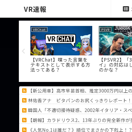
VR速報
PSVR
PSVR
】ピント合わせし
【PSVR2】結局どの「ヘッ
【PSVR
位置で上手く合
ドホン」がいいの？
て辞めた
けど個人差なん
べきでは
【新公用車】高市早苗首相、推定3000万円以
林佑香アナ ピタパンのお尻くっきりレポート！
韓国人「不適切接待疑惑、2002年イタリア・
【朗報】カラドリウス2、13年ぶりの完全新作が
《人気No.1は誰だ？》順位でまさかの下剋上