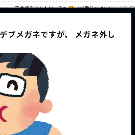
編」・「黄金郷のマハト編」の計31キャラのランキングを徹底
《強者達が上位に立ち並ぶ
家族から信じられない言葉が飛び出した… 他
【ホロライブ】アキロゼAR
のデブメガネですが、 メガネ外し