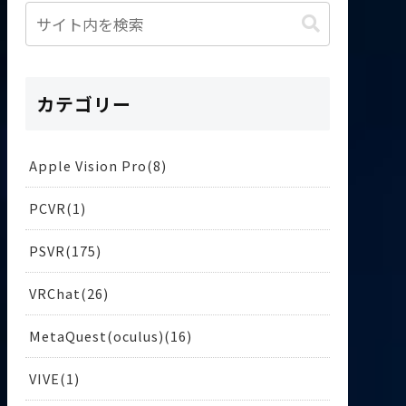
カテゴリー
Apple Vision Pro
8
PCVR
1
PSVR
175
VRChat
26
MetaQuest(oculus)
16
VIVE
1