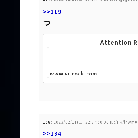
>>119
つ
Attention R
www.vr-rock.com
158
:
2023/02/11(土) 22:37:50.96 ID:/HK/l4wm0
>>134