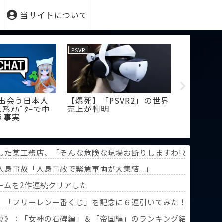
当サイトについて
PSVR
PSVR
t】出会う日本人
【爆死】「PSVR2」の世界
【PSVR2
系ｱﾊﾞﾀｰで中
売上が判明
を狙った
う事実
作っても
した某工務店、「そんな危険な現場お断りしますわ!と断って
い（震え声」台風13号「中国直撃（猛烈な勢力で豪雨予測」→
身事故「人身事故で緊急車両が大集結...」
撃！
ームを2作連続クリアした
》「フリーレン一番くじ」を記念に６連引いてみた！気づけばX
葬送のフリーレン』第3回人気投票】
位》：「女神の石碑編」＆「帝国編」のランキング結果を分析