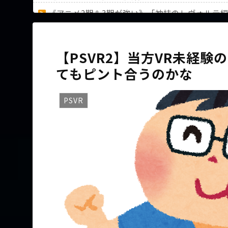
《アニメ2期＆3期が強い》「神技のレヴォルテ
36歳の彼女と結婚したいのに、家族が猛反対。
【PSVR2】当方VR未経験
てもピント合うのかな
Powered by livedoor 相互RSS
PSVR