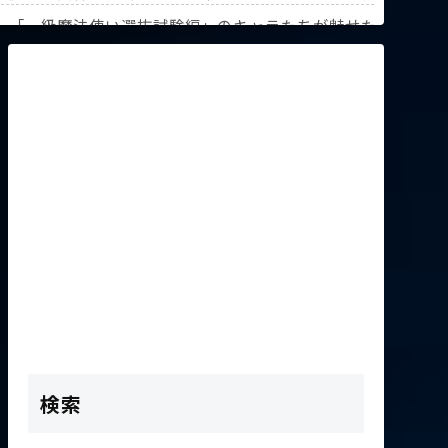
解説！【『葬送のフリーレン』第3回人気投票】
》「一級魔法使い選抜試験編」のキャラたちが魅せた驚異の躍
K2次会ゴッフィーのサムネ草
検索