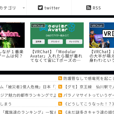
カテゴリ
twitter
RSS
VRChat
VRChat
みんなが１番楽
【VRChat】「Modular
【VRCha
ゲームは何？
Avatar」入れたら服が着れ
の大半が萌え
てなくて宙にTポーズのま
身ｵｯｻﾝとい
ま浮いてるんだが…
防護管なしで感電死を起こ
ム「被災者1億人危機」日本「三峡ﾀﾞﾑ決壊地図！」中国「は
【グモ】京王線 仙川駅で人
版アジア魅力的都市ランキングで上位を日本が独占し韓国人が衝
パラノマサイトっていうゲ
てしまう
《どうしてこうなった！？
！？「魔族達のランキング」一覧＆「ミミック」大特集！！【『
《未だ謎多きキャラ達の順