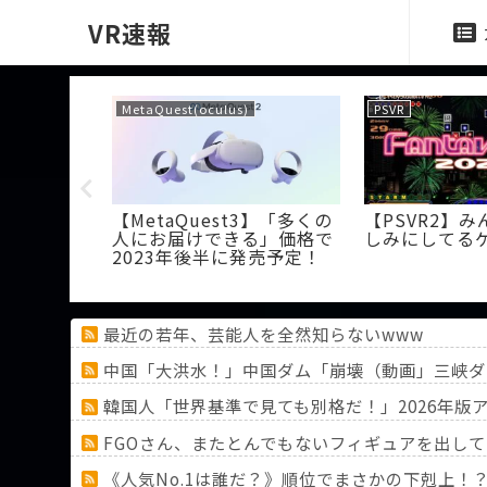
VR速報
MetaQuest(oculus)
PSVR
応のグロー
【MetaQuest3】「多くの
【PSVR2】
ーラー
人にお届けできる」価格で
しみにしてる
tic XR」が
2023年後半に発売予定！
最近の若年、芸能人を全然知らないwww
中国「大洪水！」中国ダム「崩壊（動画」三峡ダ
韓国人「世界基準で見ても別格だ！」2026年
FGOさん、またとんでもないフィギュアを出し
《人気No.1は誰だ？》順位でまさかの下剋上