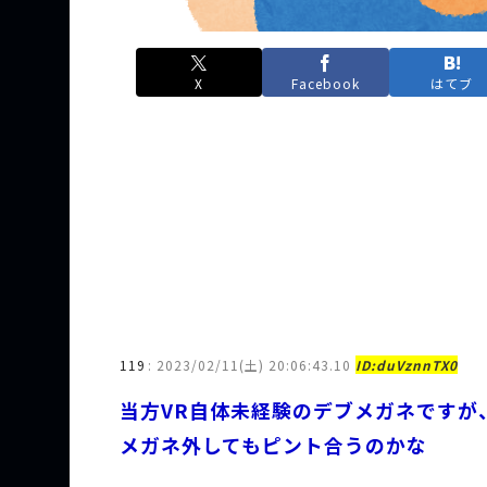
X
Facebook
はてブ
119
:
2023/02/11(土) 20:06:43.10
ID:duVznnTX0
当方VR自体未経験のデブメガネですが
メガネ外してもピント合うのかな