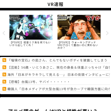
VR速報
PSVR
PSVR
VR
Rで
【PSVR2】初音ミク系を何でもい
【PSVR2】ウォーキングデッド
「V
いから出してくれ！
VR2グロくて面白いのに買わない
VR
のか？
故
『瑠璃の宝石』の凪さん、とんでもないボディを披露してしまう
【芸能】56歳・いとうあさこ、現在の身長＆体重ぶっちゃけ「自
海外「日本がキラキラして見える…」 日本の街頭インタビューに
【悲報】台風13号、ヤバイ・・・・・・
韓国人「日本メディアが大型台風13号が急カーブで韓国方面に向
AIさん、ドラクエ6を理想的にアニメ化してしまう
Switch『カルドセプト ザ ファースト』1,858 本
《どうしてこうなった！？》「フリーレン一番くじ」を記念に６連