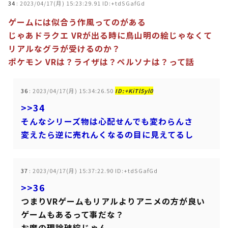
34
:
2023/04/17(月) 15:23:29.91 ID:+tdSGafGd
ゲームには似合う作風ってのがある
じゃあドラクエ VRが出る時に鳥山明の絵じゃなくて
リアルなグラが受けるのか？
ポケモン VRは？ライザは？ペルソナは？って話
36
:
2023/04/17(月) 15:34:26.50
ID:+KiTl5yl0
>>34
そんなシリーズ物は心配せんでも変わらんさ
変えたら逆に売れんくなるの目に見えてるし
37
:
2023/04/17(月) 15:37:22.90 ID:+tdSGafGd
>>36
つまりVRゲームもリアルよりアニメの方が良い
ゲームもあるって事だな？
お魔の理論破綻じゃん