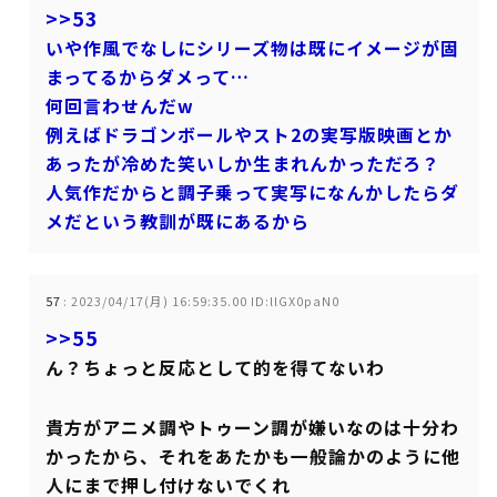
>>53
いや作風でなしにシリーズ物は既にイメージが固
まってるからダメって…
何回言わせんだw
例えばドラゴンボールやスト2の実写版映画とか
あったが冷めた笑いしか生まれんかっただろ？
人気作だからと調子乗って実写になんかしたらダ
メだという教訓が既にあるから
57
:
2023/04/17(月) 16:59:35.00 ID:llGX0paN0
>>55
ん？ちょっと反応として的を得てないわ
貴方がアニメ調やトゥーン調が嫌いなのは十分わ
かったから、それをあたかも一般論かのように他
人にまで押し付けないでくれ