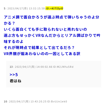
5
:
2023/04/17(月) 13:32:15.58
ID:+KiTl5yl0
アニメ調で面白かろうが選ぶ時点で弾いちゃうのよ分
かる？
いくら面白くても手に取られないと売れないの
選ぶ方もせっかくVRなんだからとリアル調ばかりで吟
味するのよ
それが現時点で結果として出てるだろ？
VR界隈が賑あわないのの一因としてある訳
13
:
2023/04/17(月) 14:00:02.66 ID:M2JNYuSRd
>>5
君はね
10
:
2023/04/17(月) 13:43:20.25 ID:BvUJn1ek0