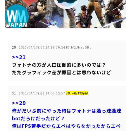
29
:
2023/04/17(月) 14:38:36.54 ID:M2JNYuSRd
>>21
フォトナの方が人口圧倒的に多いのでは？
だだグラフィック差が原因とは思わないけど
31
:
2023/04/17(月) 14:53:25.57
ID:+KiTl5yl0
>>29
俺がだいぶ前にやった時はフォトナは過っ疎過疎
botだらけだったけど？
俺はFPS苦手だからエペはやらなかったからエペ