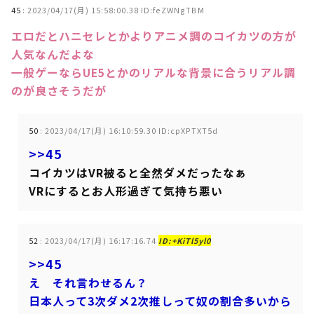
45
:
2023/04/17(月) 15:58:00.38 ID:feZWNgTBM
エロだとハニセレとかよりアニメ調のコイカツの方が
人気なんだよな
一般ゲーならUE5とかのリアルな背景に合うリアル調
のが良さそうだが
50
:
2023/04/17(月) 16:10:59.30 ID:cpXPTXT5d
>>45
コイカツはVR被ると全然ダメだったなぁ
VRにするとお人形過ぎて気持ち悪い
52
:
2023/04/17(月) 16:17:16.74
ID:+KiTl5yl0
>>45
え それ言わせるん？
日本人って3次ダメ2次推しって奴の割合多いから