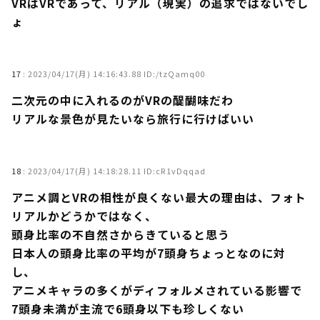
VRはVRであって、リアル（現実）の追求ではないでし
ょ
17
:
2023/04/17(月) 14:16:43.88 ID:/tzQamq00
二次元の中に入れるのがVRの醍醐味だわ
リアルな景色が見たいなら旅行に行けばいい
18
:
2023/04/17(月) 14:18:28.11 ID:cR1vDqqad
アニメ調とVRの相性が良くない最大の理由は、フォト
リアルかどうかではなく、
頭身比率の不自然さからきていると思う
日本人の頭身比率の平均が7頭身ちょっとなのに対
し、
アニメキャラの多くがディフォルメされている影響で
7頭身未満が主流で6頭身以下も珍しくない