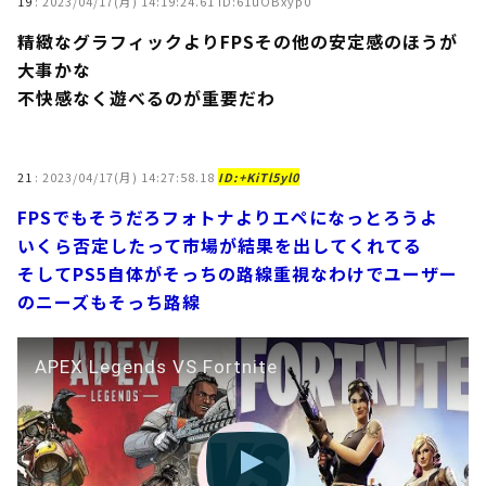
19
:
2023/04/17(月) 14:19:24.61 ID:61uOBxyp0
精緻なグラフィックよりFPSその他の安定感のほうが
大事かな
不快感なく遊べるのが重要だわ
21
:
2023/04/17(月) 14:27:58.18
ID:+KiTl5yl0
FPSでもそうだろフォトナよりエペになっとろうよ
いくら否定したって市場が結果を出してくれてる
そしてPS5自体がそっちの路線重視なわけでユーザー
のニーズもそっち路線
APEX Legends VS Fortnite