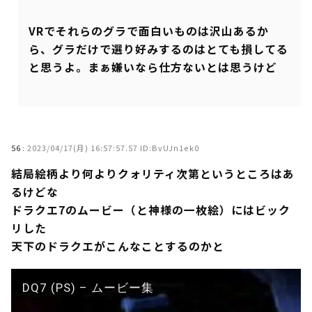
VRでそれらのグラで面白いものは沢山あるか
ら、グラだけで選り好みするのはとても損してる
と思うよ。まぁ嫌いなら仕方ないとは思うけど
56
:
2023/04/17(月) 16:57:57.57 ID:BvUJn1ek0
結局絵柄より何よりクォリティ次第というところはあ
るけどな
ドラクエ7のムービー（と神様の一枚絵）にはビック
リした
天下のドラクエがこんなことするのかと
DQ7 (PS) – ムービー集