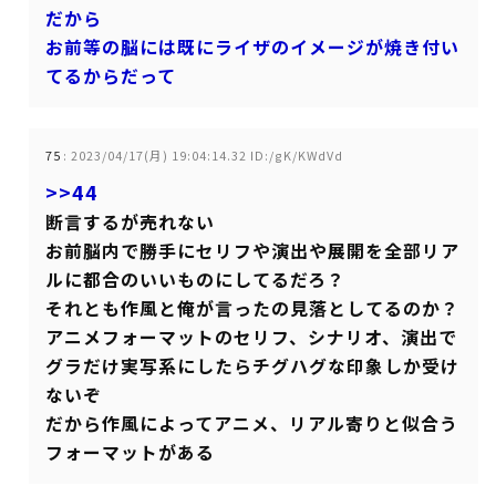
だから
お前等の脳には既にライザのイメージが焼き付い
てるからだって
75
:
2023/04/17(月) 19:04:14.32 ID:/gK/KWdVd
>>44
断言するが売れない
お前脳内で勝手にセリフや演出や展開を全部リア
ルに都合のいいものにしてるだろ？
それとも作風と俺が言ったの見落としてるのか？
アニメフォーマットのセリフ、シナリオ、演出で
グラだけ実写系にしたらチグハグな印象しか受け
ないぞ
だから作風によってアニメ、リアル寄りと似合う
フォーマットがある