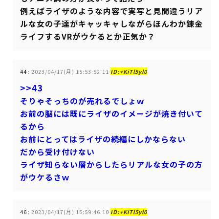
例えばライザのような内容で実写と見間違うリア
ルな女の子達がキャッキャしながらほんわか錬金
ライフするVRがウケるとか正気か？
44
:
2023/04/17(月) 15:53:52.11
ID:+KiTl5yl0
>>43
そりゃそっちのが売れるでしょｗ
お前の脳には既にライザのイメージが焼き付いて
るから
お前にとってはライザの続編にしかならない
だから受け付けない
ライザ知らない層からしたらリアルな女の子の方
がウケるさｗ
46
:
2023/04/17(月) 15:59:46.10
ID:+KiTl5yl0