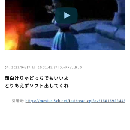
54
:
2023/04/17(月) 16:31:45.87 ID:yPXVLtRo0
面白けりゃどっちでもいいよ
とりあえずソフト出してくれ
引用元:
https://mevius.5ch.net/test/read.cgi/av/1681698844/