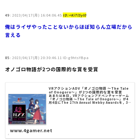
49
:
2023/04/17(月) 16:04:06.45
ID:+KiTl5yl0
俺はライザやったことないからほぼ知らん立場だから
言える
85
:
2023/04/17(月) 20:30:46.11 ID:g9htsYBpa
オノゴロ物語が2つの国際的な賞を受賞
VRアクションADV「オノゴロ物語 〜The Tale
of Onogoro〜」が2つの国際的な賞を受賞
あまたは本日，VRアクションアドベンチャーゲーム
「オノゴロ物語 〜The Tale of Onogoro〜」が4
月4日にThe 27th Annual Webby Awardsを，3月
31日にThe…
www.4gamer.net