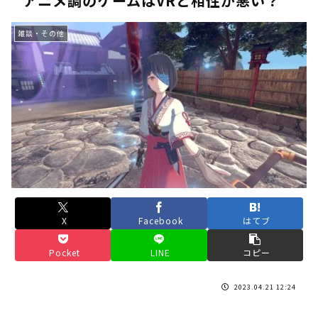
アニメ調のゲームはVRと相性が悪い？
《人気No.1は誰だ？》順位でまさかの下剋上！？「魔族達のラ
雑談・その他
《未だ謎多きキャラ達の順位》：「女神の石碑編」＆「帝国編」の
《アニメ2期＆3期が強い》「神技のレヴォルテ編」・「黄金郷の
《強者達が上位に立ち並ぶ》「一級魔法使い選抜試験編」のキャラ
36歳の彼女と結婚したいのに、家族が猛反対。家族から信じられ
【ホロライブ】アキロゼARK2次会ゴッフィーのサムネ草
Powered by livedoor 相互RSS
X
Facebook
はてブ
Pocket
LINE
コピー
2023.04.21 12:24