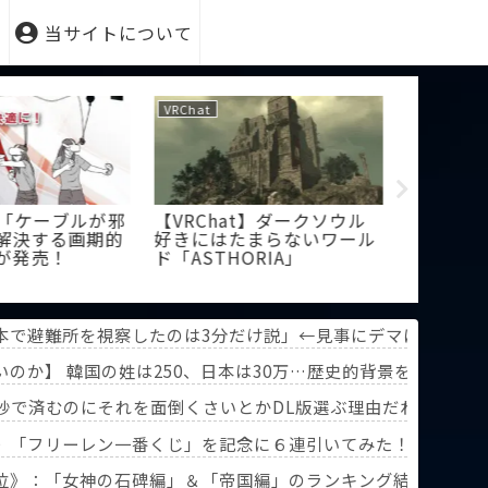
当サイトについて
VRChat
VRChat
】「ケーブルが邪
【VRChat】ダークソウル
【悲報】ワ
解決する画期的
好きにはたまらないワール
ハマって
が発売！
ド「ASTHORIA」
本で避難所を視察したのは3分だけ説」←見事にデマに引っか
に向かうと……
のか】 韓国の姓は250、日本は30万…歴史的背景を米学者
0秒で済むのにそれを面倒くさいとかDL版選ぶ理由だわとかな
》「フリーレン一番くじ」を記念に６連引いてみた！気づけばX
葬送のフリーレン』第3回人気投票】
位》：「女神の石碑編」＆「帝国編」のランキング結果を分析