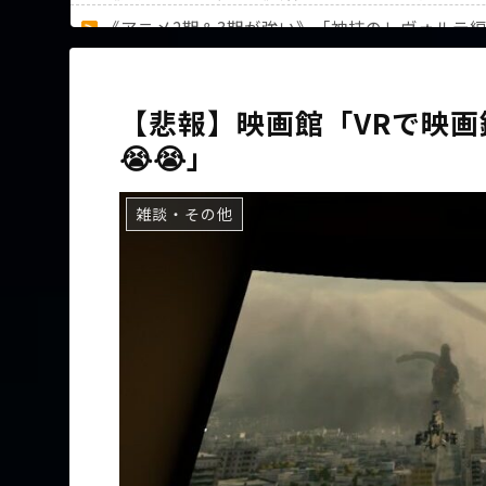
《アニメ2期＆3期が強い》「神技のレヴォルテ
36歳の彼女と結婚したいのに、家族が猛反対。
【悲報】映画館「VRで映画
😭😭」
Powered by livedoor 相互RSS
雑談・その他