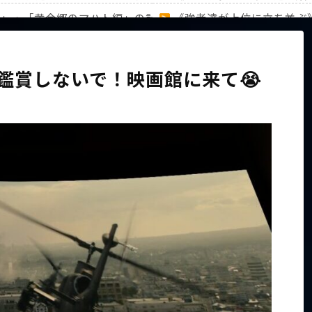
編」・「黄金郷のマハト編」の計31キャラのランキングを徹底
《強者達が上位に立ち並ぶ
家族から信じられない言葉が飛び出した… 他
【ホロライブ】アキロゼAR
鑑賞しないで！映画館に来て😭