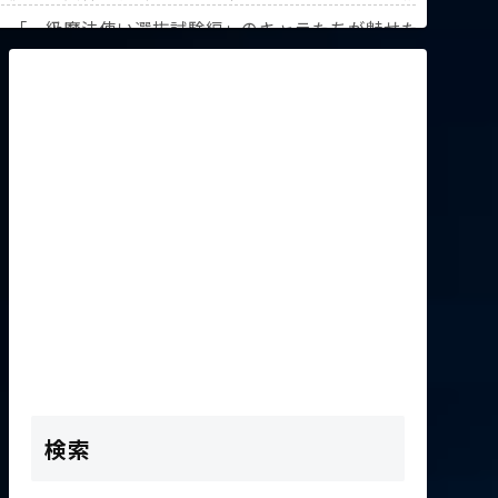
解説！【『葬送のフリーレン』第3回人気投票】
》「一級魔法使い選抜試験編」のキャラたちが魅せた驚異の躍
K2次会ゴッフィーのサムネ草
検索