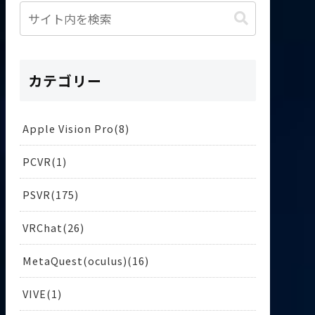
カテゴリー
Apple Vision Pro
8
PCVR
1
PSVR
175
VRChat
26
MetaQuest(oculus)
16
VIVE
1