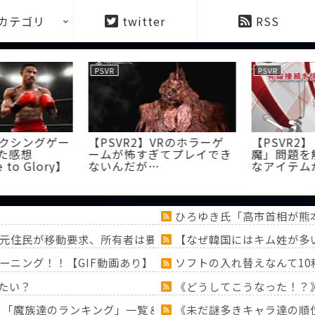
カテゴリ
twitter
RSS
PSVR
PSVR
ボクシングゲー
【PSVR2】VRのホラーゲ
【PSVR2
た感想
ームが怖すぎてプレイでき
魔」問題を
 to Glory】
ないんだが…
なアイテム
ひろゆき氏「高市首相が熊
元住民が移動要求、所有者は要求に応じるも次の朝にガレージ
【なぜ韓国にはキム姓が多い
ーニング！！【GIF動画あり】
ソフトの入れ替えなんて1
たい？
《どうしてこうなった！？
！？「魔族達のランキング」一覧＆「ミミック」大特集！！【『
《未だ謎多きキャラ達の順