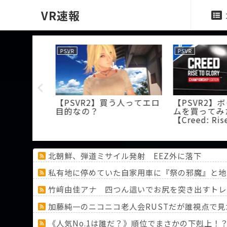
VR速報
PSVR
PSVR
付きレンズの
【PSVR2】買う人ってエロ
【PSVR2】
って調べて
目的なの？
ムを買ってみ
【Creed: Rise
北朝鮮、弾道ミサイル発射 EEZ外に落下
私有地に停めていた自家用車に『祭の邪魔』と地
竹﨑由佳アナ 四つん這いでお尻を突き出すトレ
加藤純一のニコニコ老人会RUSTだが誰視点で見
《人気No.1は誰だ？》順位でまさかの下剋上