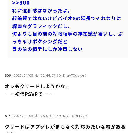
>>800
特に違和感はなかったよ。
超美麗ではないけどバイオ8の延長でそれなりに
綺麗なグラフィックだし、
何よりも目の前の対戦相手の存在感が凄いし、ぶ
っちゃけボクシングだと
目の前の相手にしか注目しない
806
:
2023/04/05(水) 02:44:57.60 ID:qVYXdokq0
オレもクリードしようかな。
……初代PSVRで……
813
:
2023/04/05(水) 08:01:04.59 ID:O+qDI+zvM
クリードはアプグレがまもなく対応みたいな噂がある