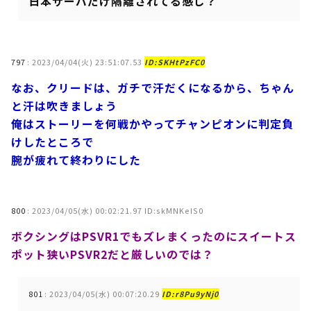
日本サーバだけ隔離されてる感じ？
797
:
2023/04/04(火) 23:51:07.53
ID:SKHtPzFC0
なお、クリードは、ガチで汗だくになるから、ちゃん
と汗は吹きましょう
俺はストーリーを何戦かやってチャンピオンに判定負
けしたところで
腕が疲れて終わりにした
800
:
2023/04/05(水) 00:02:21.97 ID:skMNKeIS0
ボクシングはPSVR1でもズレまくったのにスイートス
ポット狭いPSVR2だと厳しいのでは？
801
:
2023/04/05(水) 00:07:20.29
ID:r8Pu9yNj0