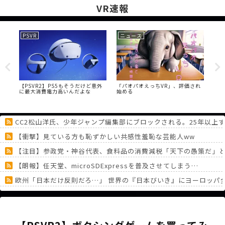
VR速報
PSVR
ニュース
VI
ーは
【PSVR2】PS5もそうだけど意外
「パオパオえっちVR」、評価され
【V
う
に最大消費電力高いんだよな
始める
取れ
Tra
CC2松山洋氏、少年ジャンプ編集部にブロックされる。25年以上
【衝撃】見ている方も恥ずかしい共感性羞恥な芸能人ww
【注目】参政党・神谷代表、食料品の消費減税「天下の愚策だ」と
【朗報】任天堂、microSDExpressを普及させてしまう…
欧州「日本だけ反則だろ…」 世界の『日本びいき』にヨーロッパ
海外「日本がキラキラして見える…」 日本の街頭インタビューに
BYD Raccoを礼賛する連中に自動車評論家が苦言、その投稿に
《どうしてこうなった！？》「フリーレン一番くじ」を記念に６連