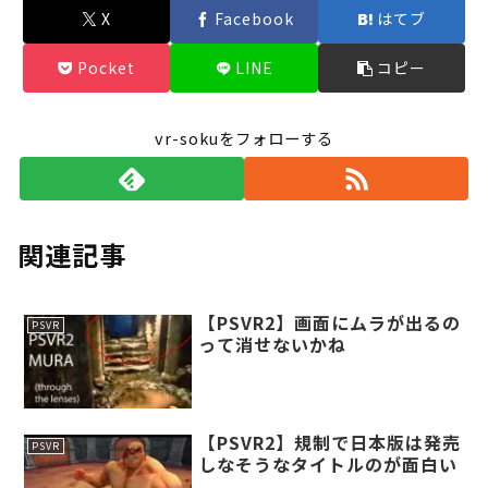
X
Facebook
はてブ
Pocket
LINE
コピー
vr-sokuをフォローする
関連記事
【PSVR2】画面にムラが出るの
PSVR
って消せないかね
【PSVR2】規制で日本版は発売
PSVR
しなそうなタイトルのが面白い