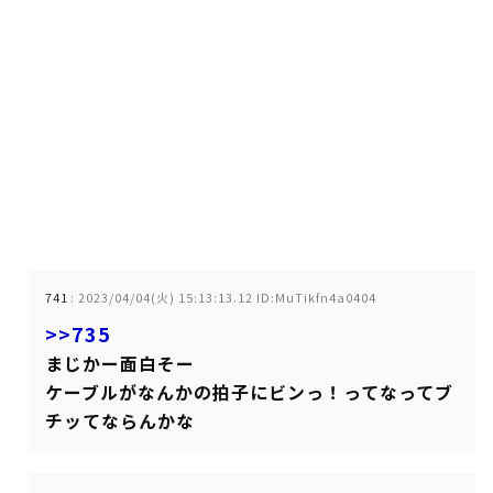
741
:
2023/04/04(火) 15:13:13.12 ID:MuTikfn4a0404
>>735
まじかー面白そー
ケーブルがなんかの拍子にビンっ！ってなってブ
チッてならんかな