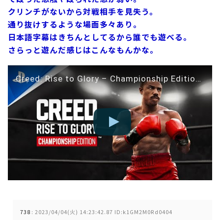
クリンチがないから対戦相手を見失う。
通り抜けするような場面多々あり。
日本語字幕はきちんとしてるから誰でも遊べる。
さらっと遊んだ感じはこんなもんかな。
Creed: Rise to Glory – Championship Edition – Announcement Teaser Trailer | PS VR2
738
:
2023/04/04(火) 14:23:42.87 ID:k1GM2M0Rd0404