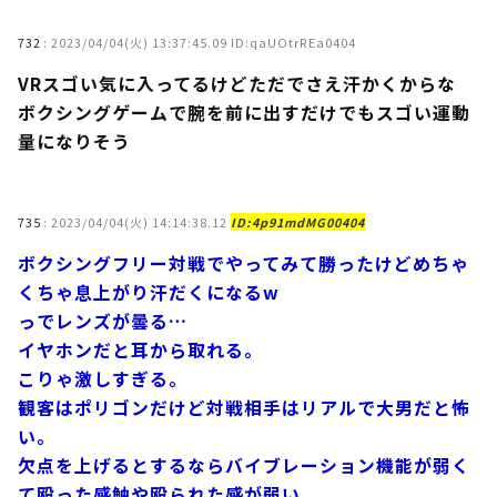
732
:
2023/04/04(火) 13:37:45.09 ID:qaUOtrREa0404
VRスゴい気に入ってるけどただでさえ汗かくからな
ボクシングゲームで腕を前に出すだけでもスゴい運動
量になりそう
735
:
2023/04/04(火) 14:14:38.12
ID:4p91mdMG00404
ボクシングフリー対戦でやってみて勝ったけどめちゃ
くちゃ息上がり汗だくになるw
っでレンズが曇る…
イヤホンだと耳から取れる。
こりゃ激しすぎる。
観客はポリゴンだけど対戦相手はリアルで大男だと怖
い。
欠点を上げるとするならバイブレーション機能が弱く
て殴った感触や殴られた感が弱い。