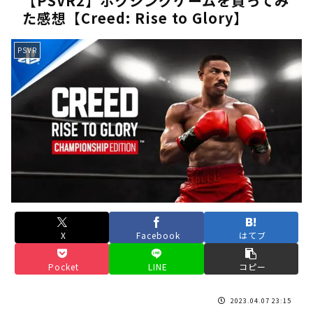
【PSVR2】ボクシングゲームを買ってみ
た感想【Creed: Rise to Glory】
《人気No.1は誰だ？》順位でまさかの下剋上！？「魔族達のラ
《未だ謎多きキャラ達の順位》：「女神の石碑編」＆「帝国編」の
PSVR
《アニメ2期＆3期が強い》「神技のレヴォルテ編」・「黄金郷の
《強者達が上位に立ち並ぶ》「一級魔法使い選抜試験編」のキャラ
36歳の彼女と結婚したいのに、家族が猛反対。家族から信じられ
【ホロライブ】アキロゼARK2次会ゴッフィーのサムネ草
Powered by livedoor 相互RSS
X
Facebook
はてブ
Pocket
LINE
コピー
2023.04.07 23:15