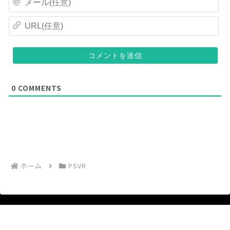
(
ー
任
ル
U
意
(
R
)
任
L
意
(
)
任
意
)
0
COMMENTS
ホーム
PSVR