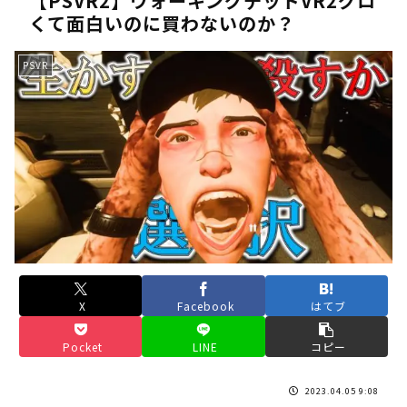
【PSVR2】ウォーキングデッドVR2グロ
くて面白いのに買わないのか？
《人気No.1は誰だ？》順位でまさかの下剋上！？「魔族達のラ
《未だ謎多きキャラ達の順位》：「女神の石碑編」＆「帝国編」の
PSVR
《アニメ2期＆3期が強い》「神技のレヴォルテ編」・「黄金郷の
《強者達が上位に立ち並ぶ》「一級魔法使い選抜試験編」のキャラ
36歳の彼女と結婚したいのに、家族が猛反対。家族から信じられ
【ホロライブ】アキロゼARK2次会ゴッフィーのサムネ草
Powered by livedoor 相互RSS
X
Facebook
はてブ
Pocket
LINE
コピー
2023.04.05 9:08