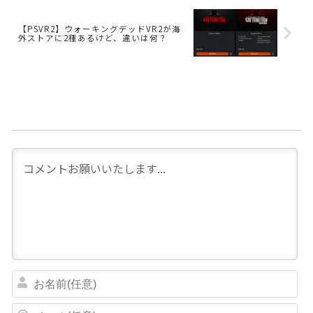
【PSVR2】ウォーキングデッドVR2が海
外ストアに2種あるけど、違いは何？
お
名
前
メ