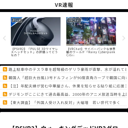
VR速報
PSVR
VRChat
PS
…
【PSVR2】「PULSE 3Dワイヤレ
【VRChat】サイバーパンクな世界
【P
スヘッドセット」の評価ってどう
観のワールド「Rainy Cyberpunk
ん
なの？
City」
い
路上駐車中のテスラ車を超弩級のゲリラ豪雨が直撃、水が溢れて
韓国人「超巨大台風13号ドルフィンが90度直角カーブで韓国に
【泣】年配夫婦が営む中華屋さん、休業を知らせる貼り紙に応援
デジモンがここにきて過去最高益、2000年のアニメ放送当時を上
【東大調査】「外国人受け入れ反対」大幅増 若い世代で多く
トリッカルとかいうゲーム、何もやることがない
モニター24と27で迷ってるんだが…
《どうしてこうなった！？》「フリーレン一番くじ」を記念に６連