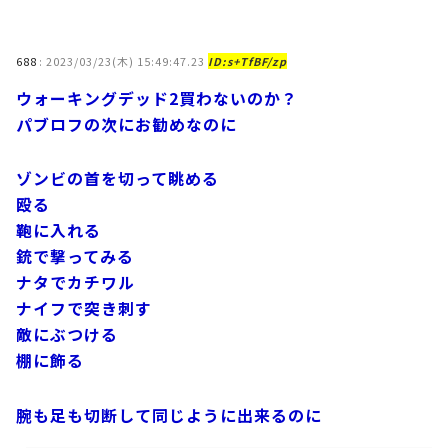
688
:
2023/03/23(木) 15:49:47.23
ID:s+TfBF/zp
ウォーキングデッド2買わないのか？
パブロフの次にお勧めなのに
ゾンビの首を切って眺める
殴る
鞄に入れる
銃で撃ってみる
ナタでカチワル
ナイフで突き刺す
敵にぶつける
棚に飾る
腕も足も切断して同じように出来るのに