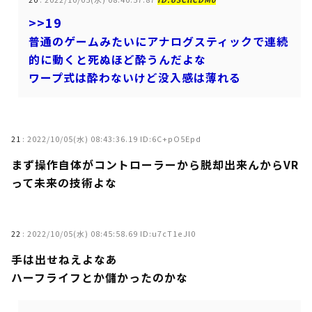
>>19
普通のゲームみたいにアナログスティックで連続
的に動くと死ぬほど酔うんだよな
ワープ式は酔わないけど没入感は薄れる
21
:
2022/10/05(水) 08:43:36.19 ID:6C+pO5Epd
まず操作自体がコントローラーから脱却出来んからVR
って未来の技術よな
22
:
2022/10/05(水) 08:45:58.69 ID:u7cT1eJl0
手は出せねえよなあ
ハーフライフとか儲かったのかな