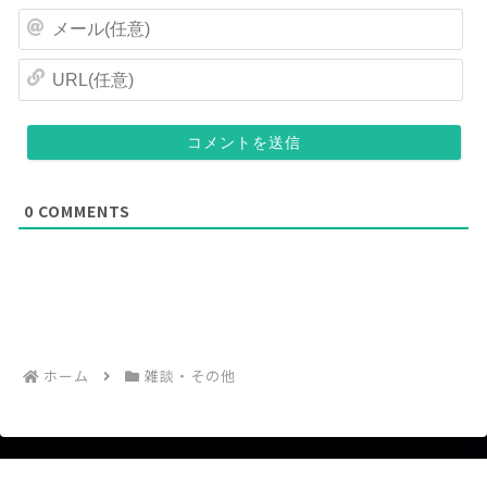
前
メ
(
ー
任
ル
U
意
(
R
)
任
L
意
(
)
任
意
)
0
COMMENTS
ホーム
雑談・その他