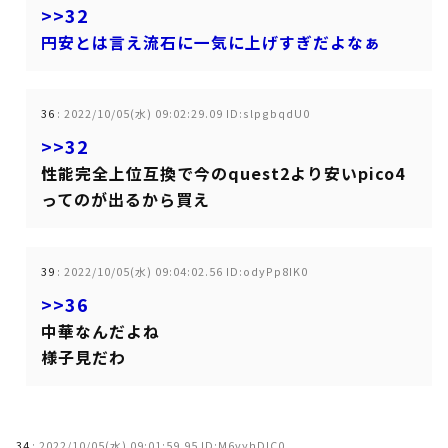
>>32
円安とは言え流石に一気に上げすぎだよなぁ
36
:
2022/10/05(水) 09:02:29.09 ID:slpgbqdU0
>>32
性能完全上位互換で今のquest2より安いpico4
ってのが出るから買え
39
:
2022/10/05(水) 09:04:02.56 ID:odyPp8IK0
>>36
中華なんだよね
様子見だわ
34
:
2022/10/05(水) 09:01:59.95 ID:M6vyhDIC0