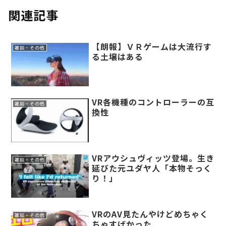
関連記事
【朗報】ＶＲゲームは大流行す
雑談・その他
る土壌はある
VR各機種のコントローラーの互
雑談・その他
換性
VRアウシュヴィッツ登場。生き
雑談・その他
延びた元ユダヤ人「本物そっく
り！」
VRのAV見たんやけどめちゃく
雑談・その他
ちゃすげかった