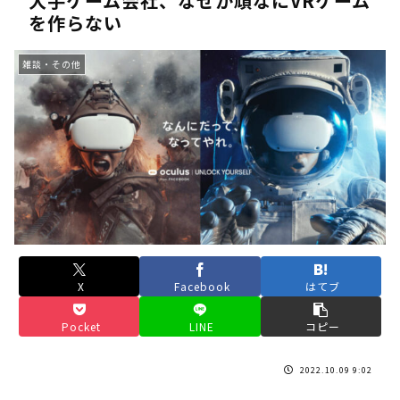
大手ゲーム会社、なぜか頑なにVRゲーム
を作らない
《人気No.1は誰だ？》順位でまさかの下剋上！？「魔族達のラ
《未だ謎多きキャラ達の順位》：「女神の石碑編」＆「帝国編」の
雑談・その他
《アニメ2期＆3期が強い》「神技のレヴォルテ編」・「黄金郷の
《強者達が上位に立ち並ぶ》「一級魔法使い選抜試験編」のキャラ
36歳の彼女と結婚したいのに、家族が猛反対。家族から信じられ
【ホロライブ】アキロゼARK2次会ゴッフィーのサムネ草
Powered by livedoor 相互RSS
X
Facebook
はてブ
Pocket
LINE
コピー
2022.10.09 9:02