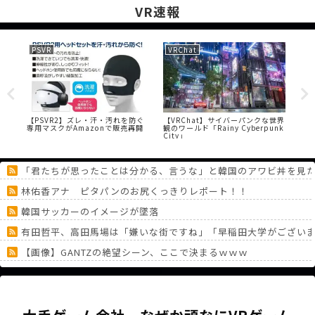
VR速報
PSVR
VRChat
PS
OD
【PSVR2】ズレ・汗・汚れを防ぐ
【VRChat】サイバーパンクな世界
【悲
専用マスクがAmazonで販売再開
観のワールド「Rainy Cyberpunk
て
City」
「君たちが思ったことは分かる、言うな」と韓国のアワビ丼を見
林佑香アナ ピタパンのお尻くっきりレポート！！
韓国サッカーのイメージが墜落
有田哲平、高田馬場は「嫌いな街ですね」「早稲田大学がござい
【画像】GANTZの絶望シーン、ここで決まるｗｗｗ
ドラクエ7リメイクやってるけどユバールのイベントマジで胸糞だ
ウィザードリィとかウルティマとかいうゲーム
《どうしてこうなった！？》「フリーレン一番くじ」を記念に６連