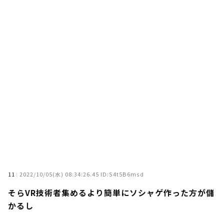
11
:
2022/10/05(水) 08:34:26.45 ID:S4t5B6msd
そらVR技術者集めるより簡単にソシャゲ作った方が儲
かるし