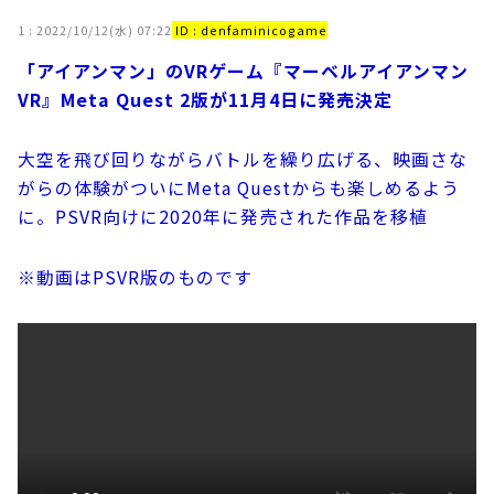
1 :
2022/10/12(水) 07:22
ID : denfaminicogame
「アイアンマン」のVRゲーム『マーベルアイアンマン
VR』Meta Quest 2版が11月4日に発売決定
大空を飛び回りながらバトルを繰り広げる、映画さな
がらの体験がついにMeta Questからも楽しめるよう
に。PSVR向けに2020年に発売された作品を移植
※動画はPSVR版のものです