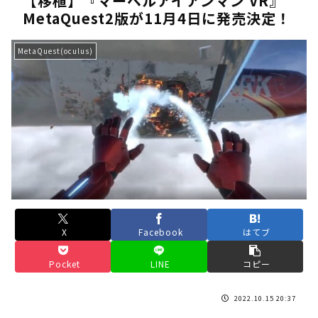
【移植】『マーベルアイアンマン VR』
MetaQuest2版が11月4日に発売決定！
《人気No.1は誰だ？》順位でまさかの下剋上！？「魔族達のラ
《未だ謎多きキャラ達の順位》：「女神の石碑編」＆「帝国編」の
MetaQuest(oculus)
《アニメ2期＆3期が強い》「神技のレヴォルテ編」・「黄金郷の
《強者達が上位に立ち並ぶ》「一級魔法使い選抜試験編」のキャラ
36歳の彼女と結婚したいのに、家族が猛反対。家族から信じられ
【ホロライブ】アキロゼARK2次会ゴッフィーのサムネ草
Powered by livedoor 相互RSS
X
Facebook
はてブ
Pocket
LINE
コピー
2022.10.15 20:37