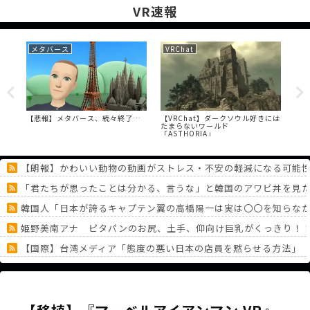
VR速報
メタバース
VRChat
VR
で作
【悲報】メタバース、続々終了…
【VRChat】ダークソウル好きには
【V
突破
たまらないワールド
何
「ASTHORIA」
【朗報】かわいい動物の動画がストレス・不安の軽減になる可能
「君たちが思ったことは分かる、言うな」と韓国のアワビ丼を見
韓国人「日本が誇るキャプテン翼の高橋陽一は実は〇〇を知らな
姫野美南アナ ピタパンのお尻、土手、仰向け巨乳がくっきり！！
【国際】台湾メディア「態度の悪い日本の店員を黙らせる方法」
DSにあったなんか無人島でサバイバルするゲーム、ワイしか覚え
ドラクエの『ゼシカ』とかいう人気キャラｗｗ
《どうしてこうなった！？》「フリーレン一番くじ」を記念に６連