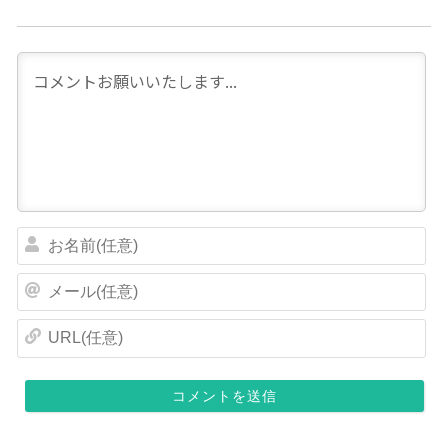
お
名
前
メ
(
ー
任
ル
U
意
(
R
)
任
L
意
(
)
任
意