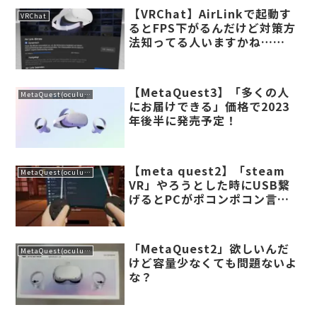
【VRChat】AirLinkで起動す
VRChat
るとFPS下がるんだけど対策方
法知ってる人いますかね……
【MetaQuest3】「多くの人
MetaQuest(oculus)
にお届けできる」価格で2023
年後半に発売予定！
【meta quest2】「steam
MetaQuest(oculus)
VR」やろうとした時にUSB繋
げるとPCがポコンポコン言い
まくるよね
「MetaQuest2」欲しいんだ
MetaQuest(oculus)
けど容量少なくても問題ないよ
な？