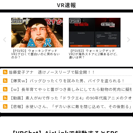
VR速報
PSVR
PSVR
Me
防ぐ
【PSVR2】ウォーキングデッド
【PSVR2】ウォーキングデッド
【神
再開
VR2グロくて面白いのに買わない
VR2が海外ストアに2種あるけど、
に
のか？
違いは何？
皆藤愛子アナ 透けノースリーブで脇全開！！
【爆笑ｗ】バッグひったくりを試みた男、バイクを盗られる！
【ｗ】長年育てやっと蕾がつき楽しみにしてたら動物の死肉に擬
【動画】素人がAIで作った「ドラクエ4」の90年代風アニメのク
【悲報】氷使いさん、「デカい氷に敵を閉じ込めて、その後割る
今の時代AI使って毎日練習してたら年収500万は固いのに掲示板
マインクラフト、ガチでやばい
《どうしてこうなった！？》「フリーレン一番くじ」を記念に６連