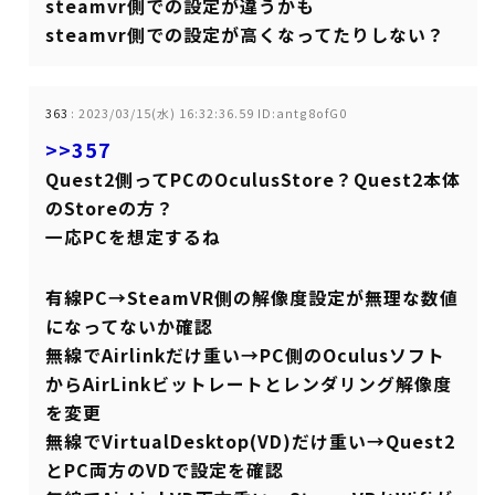
steamvr側での設定が違うかも
steamvr側での設定が高くなってたりしない？
363
:
2023/03/15(水) 16:32:36.59 ID:antg8ofG0
>>357
Quest2側ってPCのOculusStore？Quest2本体
のStoreの方？
一応PCを想定するね
有線PC→SteamVR側の解像度設定が無理な数値
になってないか確認
無線でAirlinkだけ重い→PC側のOculusソフト
からAirLinkビットレートとレンダリング解像度
を変更
無線でVirtualDesktop(VD)だけ重い→Quest2
とPC両方のVDで設定を確認