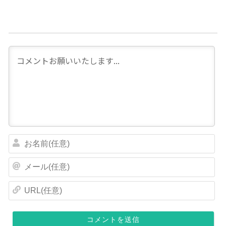
お
名
前
メ
(
ー
任
ル
U
意
(
R
)
任
L
意
(
)