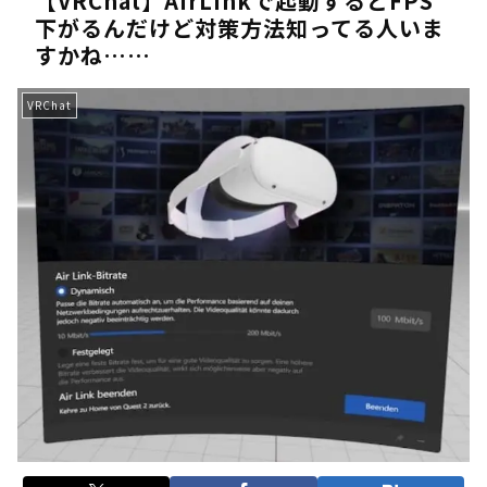
【VRChat】AirLinkで起動するとFPS
下がるんだけど対策方法知ってる人いま
《人気No.1は誰だ？》順位でまさかの下剋上！？「魔族達のラ
すかね……
《未だ謎多きキャラ達の順位》：「女神の石碑編」＆「帝国編」の
《アニメ2期＆3期が強い》「神技のレヴォルテ編」・「黄金郷の
VRChat
《強者達が上位に立ち並ぶ》「一級魔法使い選抜試験編」のキャラ
36歳の彼女と結婚したいのに、家族が猛反対。家族から信じられ
【ホロライブ】アキロゼARK2次会ゴッフィーのサムネ草
Powered by livedoor 相互RSS