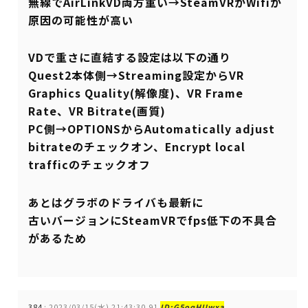
無線でAirLinkVD両方重い→SteamVRかWifiが
原因の可能性が高い
VDで重さに直結する設定は以下の通り
Quest2本体側→Streaming設定からVR
Graphics Quality(解像度)、VR Frame
Rate、VR Bitrate(画質)
PC側→OPTIONSからAutomatically adjust
bitrateのチェックオン、Encrypt local
trafficのチェックオフ
あとはグラボのドライバも最新に
古いバージョンにSteamVRでfps低下の不具合
があるため
384
:
2023/03/15(水) 21:43:30.91
ID:G5oqHUwxa