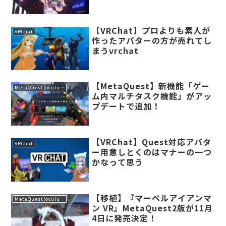
あるの？
【VRChat】プロよりも素人が
VRChat
作ったアバターの方が売れてし
まうvrchat
【MetaQuest】新機能「ゲー
MetaQuest(oculus)
ム内マルチタスク機能」がアッ
プデートで追加！
【VRChat】Quest対応アバタ
VRChat
ー用意しとくのはマナーの一つ
かなって思う
【移植】『マーベルアイアンマ
MetaQuest(oculus)
ン VR』MetaQuest2版が11月
4日に発売決定！