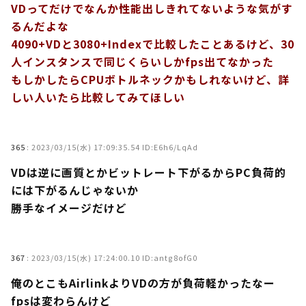
VDってだけでなんか性能出しきれてないような気がす
るんだよな
4090+VDと3080+Indexで比較したことあるけど、30
人インスタンスで同じくらいしかfps出てなかった
もしかしたらCPUボトルネックかもしれないけど、詳
しい人いたら比較してみてほしい
365
:
2023/03/15(水) 17:09:35.54 ID:E6h6/LqAd
VDは逆に画質とかビットレート下がるからPC負荷的
には下がるんじゃないか
勝手なイメージだけど
367
:
2023/03/15(水) 17:24:00.10 ID:antg8ofG0
俺のとこもAirlinkよりVDの方が負荷軽かったなー
fpsは変わらんけど