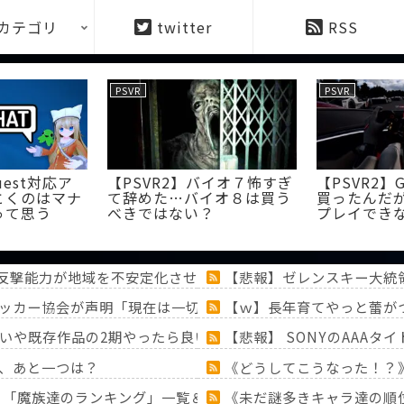
カテゴリ
twitter
RSS
PSVR
PSVR
uest対応ア
【PSVR2】バイオ７怖すぎ
【PSVR2】
とくのはマナ
て辞めた…バイオ８は買う
買ったんだ
って思う
べきではない？
プレイでき
反撃能力が地域を不安定化させている」というストーリーで番
【悲報】ゼレンスキー大統
ッカー協会が声明「現在は一切発生していない」
【ｗ】長年育てやっと蕾が
いや既存作品の2期やったら良いよね？
【悲報】 SONYのAAA
、あと一つは？
《どうしてこうなった！？
！？「魔族達のランキング」一覧＆「ミミック」大特集！！【『
《未だ謎多きキャラ達の順