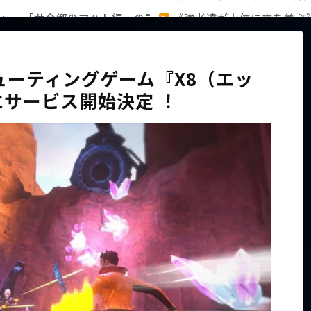
編」・「黄金郷のマハト編」の計31キャラのランキングを徹底
《強者達が上位に立ち並ぶ
家族から信じられない言葉が飛び出した… 他
【ホロライブ】アキロゼAR
ューティングゲーム『X8（エッ
にサービス開始決定 ！