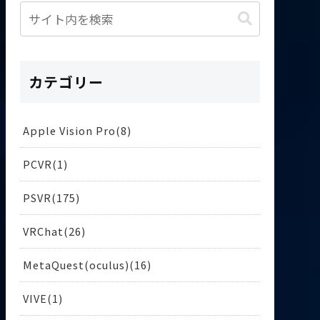
カテゴリー
Apple Vision Pro
8
PCVR
1
PSVR
175
VRChat
26
MetaQuest(oculus)
16
VIVE
1