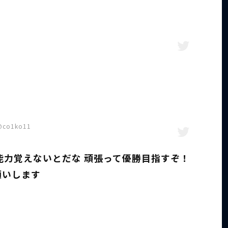
@co1ko11
能力覚えないとだな 頑張って優勝目指すぞ！
願いします