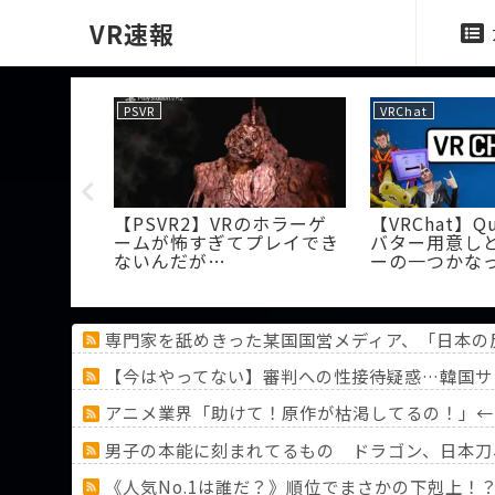
VR速報
PSVR
VRChat
線ではなく有
【PSVR2】VRのホラーゲ
【VRChat】Q
ームが怖すぎてプレイでき
バター用意し
ないんだが…
ーの一つかな
専門家を舐めきった某国国営メディア、「日本の
【今はやってない】審判への性接待疑惑…韓国サ
アニメ業界「助けて！原作が枯渇してるの！」←
男子の本能に刻まれてるもの ドラゴン、日本刀
《人気No.1は誰だ？》順位でまさかの下剋上