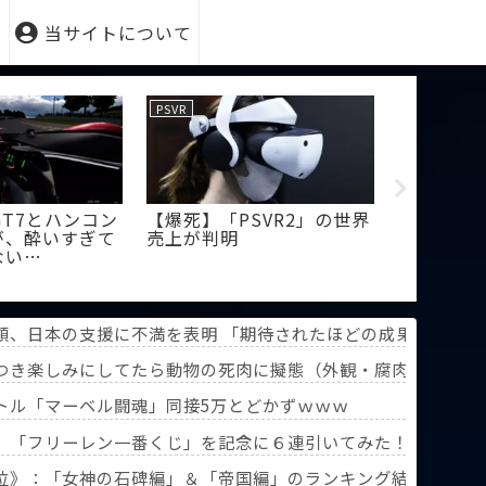
当サイトについて
PSVR
PSVR
GT7とハンコン
【爆死】「PSVR2」の世界
【悲報】メ
が、酔いすぎて
売上が判明
はもって
ない…
も」
組制作を進めようとするも……
領、日本の支援に不満を表明 「期待されたほどの成果ない」
つき楽しみにしてたら動物の死肉に擬態（外観・腐肉臭）する
タイトル「マーベル闘魂」同接5万とどかずｗｗｗ
》「フリーレン一番くじ」を記念に６連引いてみた！気づけばX
葬送のフリーレン』第3回人気投票】
位》：「女神の石碑編」＆「帝国編」のランキング結果を分析