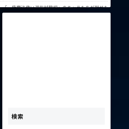
解説！【『葬送のフリーレン』第3回人気投票】
》「一級魔法使い選抜試験編」のキャラたちが魅せた驚異の躍
K2次会ゴッフィーのサムネ草
検索