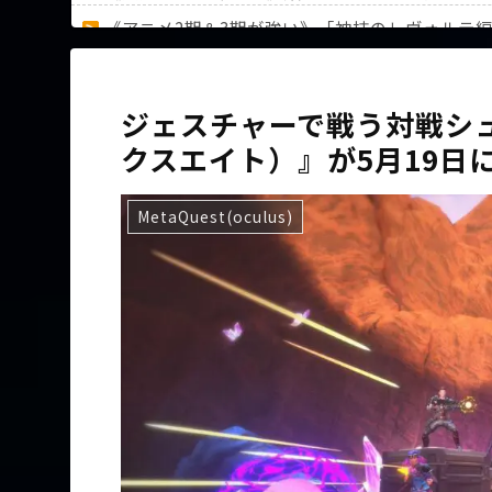
《アニメ2期＆3期が強い》「神技のレヴォルテ
36歳の彼女と結婚したいのに、家族が猛反対。
ジェスチャーで戦う対戦シ
クスエイト）』が5月19日
Powered by livedoor 相互RSS
MetaQuest(oculus)