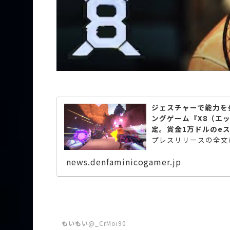
ジェスチャーで能力を
ングゲーム『X8（エ
定。賞金1万ドルのe
プレスリリースの全文
news.denfaminicogamer.jp
もいもい
@_CrMoi90