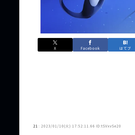
X
Facebook
はてブ
21
:
2023/01/10(火) 17:52:11.66 ID:tSVxvSe20