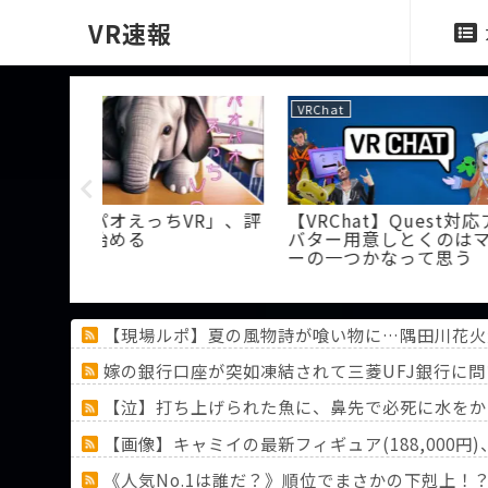
VR速報
VRChat
PSVR
VR」、評
【VRChat】Quest対応ア
【PSVR2】海
バター用意しとくのはマナ
アで買うのは
ーの一つかなって思う
【現場ルポ】夏の風物詩が喰い物に…隅田川花火
嫁の銀行口座が突如凍結されて三菱UFJ銀行に
【泣】打ち上げられた魚に、鼻先で必死に水をか
【画像】キャミイの最新フィギュア(188,000
《人気No.1は誰だ？》順位でまさかの下剋上