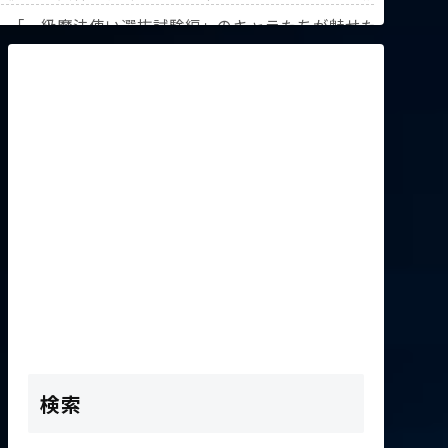
解説！【『葬送のフリーレン』第3回人気投票】
》「一級魔法使い選抜試験編」のキャラたちが魅せた驚異の躍
K2次会ゴッフィーのサムネ草
検索