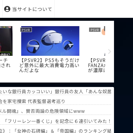
当サイトについて
PSVR
PSVR
PS5もそうだけ
【PSVR2悲報】やはり
【PSVR
大消費電力高い
FANZAが見られない可能性
度数って
が濃厚に…
るの？
たいな銀行員カッコいい」銀行員の友人「あんな奴居ねえよ」
……
会を家宅捜索 代表監督選考巡り
ベル闘魂』、賛否両論の危険領域にwww
》「フリーレン一番くじ」を記念に６連引いてみた！気づけばX
葬送のフリーレン』第3回人気投票】
位》：「女神の石碑編」＆「帝国編」のランキング結果を分析