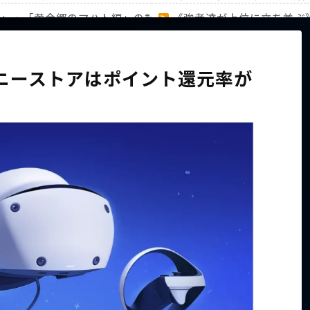
編」・「黄金郷のマハト編」の計31キャラのランキングを徹底
《強者達が上位に立ち並ぶ
家族から信じられない言葉が飛び出した… 他
【ホロライブ】アキロゼAR
ソニーストアはポイント還元率が