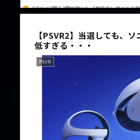
《アニメ2期＆3期が強い》「神技のレヴォルテ
36歳の彼女と結婚したいのに、家族が猛反対。
【PSVR2】当選しても、
低すぎる・・・
Powered by livedoor 相互RSS
PSVR