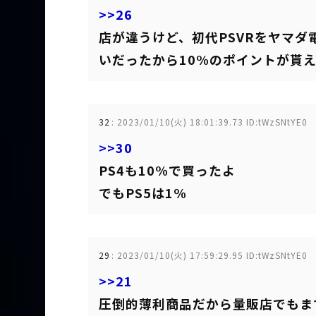
>>26
店が違うけど、初代PSVRをヤマ
いだったから10%のポイントが貰
32
:
2023/01/10(火) 18:01:39.73 ID:tWzSNtYE0
>>30
PS4も10%で買ったよ
でもPS5は1%
29
:
2023/01/10(火) 17:59:29.95 ID:tWzSNtYE0
>>21
圧倒的薄利商品だから量販店でもま