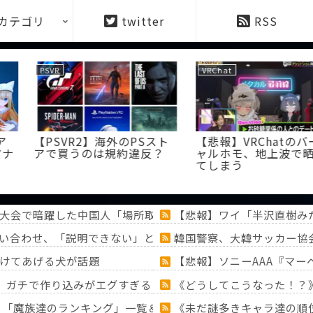
カテゴリ
twitter
RSS
VRChat
PSVR
外のPSスト
【悲報】VRChatのバーチ
【PSVR2】
規約違反？
ャルホモ、地上波で晒され
ど意外に最
てしまう
んだよな
大会で暗躍した中国人「場所取り転売ヤー」の高笑い
【悲報】ワイ「半沢直樹み
問い合わせ、「説明できない」と言われて警察に相談しにいくと
韓国警察、大韓サッカー協
けてあげる犬が話題
【悲報】ソニーAAA『マー
円)、ガチで作り込みがエグすぎる
《どうしてこうなった！？
！？「魔族達のランキング」一覧＆「ミミック」大特集！！【『
《未だ謎多きキャラ達の順