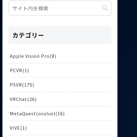
カテゴリー
Apple Vision Pro
8
PCVR
1
PSVR
175
VRChat
26
MetaQuest(oculus)
16
VIVE
1