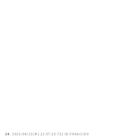
14
:
2023/04/13(木) 22:57:25.732 ID:F04diCiD0