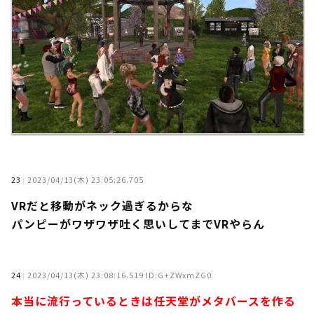
23
:
2023/04/13(木) 23:05:26.705
VRだと移動がネック過ぎるからな
パンピーがワザワザ吐く思いしてまでVRやらん
24
:
2023/04/13(木) 23:08:16.519 ID:G+ZWxmZG0
本当に流行っているときは任天堂がメタバースを作る