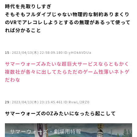
時代を先取りしすぎ
そもそもフルダイブじゃない物理的な制約ありまくり
のVRでアレコレしようとするの無理があるって使って
れば分かること
15
:
2023/04/13(木) 22:58:09.180 ID:yHOkAVDUa
サマーウォーズみたいな超巨大サービスならともかく
複数社が各々に出してたらただのゲーム性薄いネトゲ
だわな
29
:
2023/04/13(木) 23:15:45.461 ID:RvwL/2RZ0
サマーウォーズのOZみたいになったら起こして
サマーウォーズ・劇場用特報