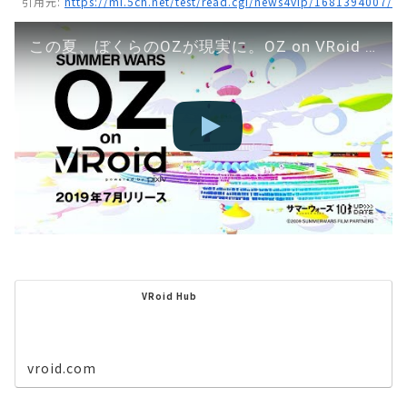
引用元:
https://mi.5ch.net/test/read.cgi/news4vip/1681394007/
この夏、ぼくらのOZが現実に。OZ on VRoid 2019年7月公開
VRoid Hub
vroid.com