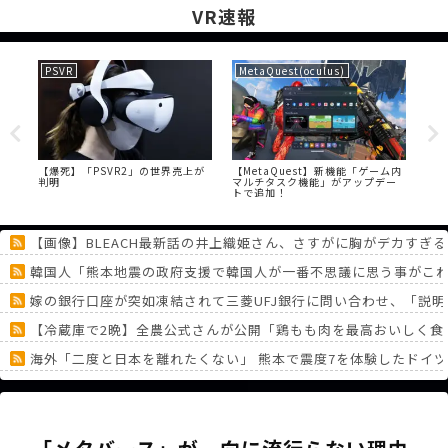
VR速報
PSVR
MetaQuest(oculus)
VR
る試
【爆死】「PSVR2」の世界売上が
【MetaQuest】新機能「ゲーム内
【V
し
判明
マルチタスク機能」がアップデー
ワ
トで追加！
【画像】BLEACH最新話の井上織姫さん、さすがに胸がデカすぎる
韓国人「熊本地震の政府支援で韓国人が一番不思議に思う事がこ
嫁の銀行口座が突如凍結されて三菱UFJ銀行に問い合わせ、「説
【冷蔵庫で2晩】全農公式さんが公開「鶏もも肉を最高おいしく食
海外「二度と日本を離れたくない」 熊本で震度7を体験したドイ
ポケモンがパルワールドよりショボいとか言う奴いるけど、ポケ
パラノマサイトっていうゲームを2作連続クリアした
《どうしてこうなった！？》「フリーレン一番くじ」を記念に６連