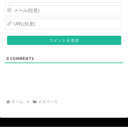
名
前
メ
(
ー
任
ル
U
意
(
R
)
任
L
意
(
)
任
意
)
0
COMMENTS
ホーム
メタバース