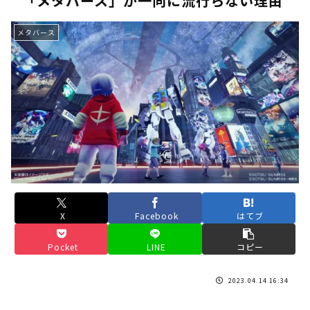
「メタバース」が一向に流行らない理由
《人気No.1は誰だ？》順位でまさかの下剋上！？「魔族達のラ
メタバース
《未だ謎多きキャラ達の順位》：「女神の石碑編」＆「帝国編」の
《アニメ2期＆3期が強い》「神技のレヴォルテ編」・「黄金郷の
《強者達が上位に立ち並ぶ》「一級魔法使い選抜試験編」のキャラ
36歳の彼女と結婚したいのに、家族が猛反対。家族から信じられ
【ホロライブ】アキロゼARK2次会ゴッフィーのサムネ草
Powered by livedoor 相互RSS
X
Facebook
はてブ
Pocket
LINE
コピー
2023.04.14 16:34