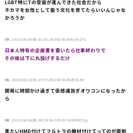
LGBT特にTの受容が進んできた社会だから
ネカマを女性として扱う文化を育てたらいいんじゃな
かろうか
39
:
2023/04/14(金) 01:02:26.002 ID:bYBjGh17a
日本人特有の企画書を書いたら仕事終わりで
その後は下に丸投げするだけ
36
:
2023/04/13(木) 23:37:29.240 ID:8IxBYtL90
開発に時間かけ過ぎて仮想通貨ぎオワコンになったか
ら
38
:
2023/04/14(金) 00:39:54.955 ID:URXX0N7Qp
重たいHMD付けてフルトラの機材付けてってのが面倒