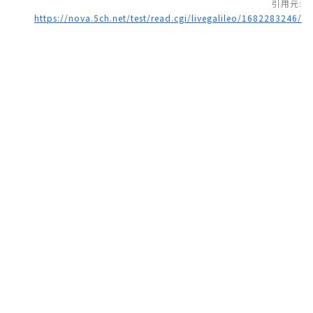
引用元:
https://nova.5ch.net/test/read.cgi/livegalileo/1682283246/