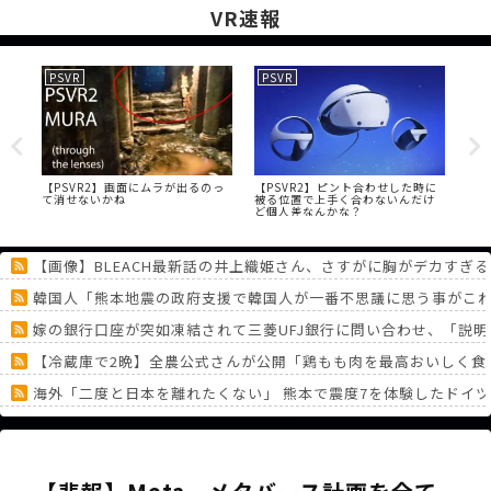
VR速報
PSVR
PSVR
VR
ーは
【PSVR2】画面にムラが出るのっ
【PSVR2】ピント合わせした時に
【悲
う
て消せないかね
被る位置で上手く合わないんだけ
モ
ど個人差なんかな？
【画像】BLEACH最新話の井上織姫さん、さすがに胸がデカすぎる
韓国人「熊本地震の政府支援で韓国人が一番不思議に思う事がこ
嫁の銀行口座が突如凍結されて三菱UFJ銀行に問い合わせ、「説
【冷蔵庫で2晩】全農公式さんが公開「鶏もも肉を最高おいしく食
海外「二度と日本を離れたくない」 熊本で震度7を体験したドイ
ポケモンがパルワールドよりショボいとか言う奴いるけど、ポケ
パラノマサイトっていうゲームを2作連続クリアした
《どうしてこうなった！？》「フリーレン一番くじ」を記念に６連