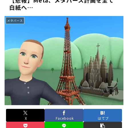
【悲報】Meta、メタバース計画を全て
白紙へ…
《人気No.1は誰だ？》順位でまさかの下剋上！？「魔族達のラ
《未だ謎多きキャラ達の順位》：「女神の石碑編」＆「帝国編」の
メタバース
《アニメ2期＆3期が強い》「神技のレヴォルテ編」・「黄金郷の
《強者達が上位に立ち並ぶ》「一級魔法使い選抜試験編」のキャラ
36歳の彼女と結婚したいのに、家族が猛反対。家族から信じられ
【ホロライブ】アキロゼARK2次会ゴッフィーのサムネ草
Powered by livedoor 相互RSS
X
Facebook
はてブ