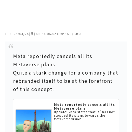
1
:
2023/04/24(月) 05:54:06.52 ID:hSNR/Git0
Meta reportedly cancels all its
Metaverse plans
Quite a stark change for a company that
rebranded itself to be at the forefront
of this concept.
Meta reportedly cancels all its
Metaverse plans
Update: Meta states that it "has not
stopped its plans towards the
Metaverse vision."