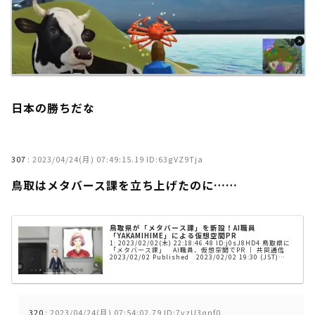
日本の勝ちだな
307
:
2023/04/24(月) 07:49:15.19 ID:63gVZ9Tja
鳥取はメタバース課を立ち上げたのに……
鳥取県が「メタバース課」を新設！AI職員
「YAKAMIHIME」による仮想空間PR
1: 2023/02/02(木) 22:18:46.48 ID:j0sJ8HD4 鳥取県に
「メタバース課」 AI職員、仮想空間でPR ｜ 共同通信
2023/02/02 Published 2023/02/02 19:30 (JST)
「X...
320
:
2023/04/24(月) 07:54:02.79 ID:7vzU3qnf0