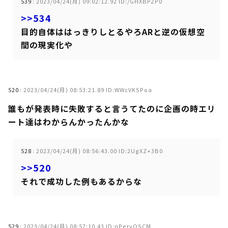
539
:
2023/04/24(月) 09:02:12.92 ID:/GHXBPZP0
>>534
目的自体ははっきりしとるやろARと逆の仮想空
間の現実化や
520
:
2023/04/24(月) 08:53:21.89 ID:WWcVKSPoa
誰もが発表時に失敗すると言うてたのに企画の時エリ
ート達はわからんかったんかな
528
:
2023/04/24(月) 08:56:43.00 ID:2UgXZ+3B0
>>520
それで成功した例もあるからな
529
:
2023/04/24(月) 08:57:10.43 ID:nPervQSCM