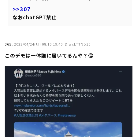
>>307
なおchatGPT禁止
365
:
2023/04/24(月) 08:10:19.40 ID:wcLTTNB10
このデモは一体誰に届いてるんや？🤔