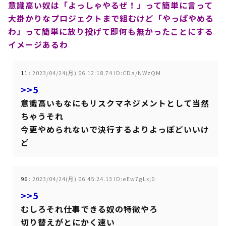
意識高い奴は「よっしゃやるぜ！」って簡単に言って
大掛かりなプロジェクトまで組むけど「やっぱやめる
わ」って簡単に放り投げて即何も無かったことにする
イメージあるわ
11
:
2023/04/24(月) 06:12:18.74 ID:CDa/NWzQM
>>5
意識高いもなにもリスクマネジメントとして当然
ちゃうそれ
今更やめられないで決行するよりよっぽどいいけ
ど
96
:
2023/04/24(月) 06:45:24.13 ID:eEw7gLxj0
>>5
むしろそれ仕事できる奴の特徴やろ
切り替えがとにかく速い