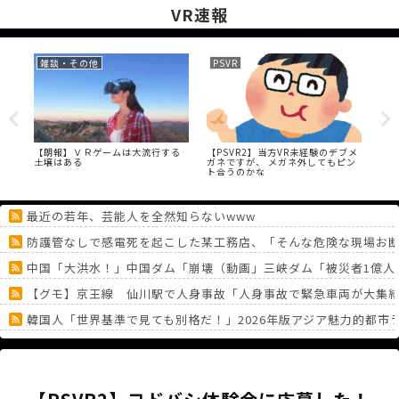
VR速報
雑談・その他
PSVR
PS
en
【朗報】ＶＲゲームは大流行する
【PSVR2】当方VR未経験のデブメ
【P
土壌はある
ガネですが、 メガネ外してもピン
テ
ト合うのかな
り
最近の若年、芸能人を全然知らないwww
防護管なしで感電死を起こした某工務店、「そんな危険な現場お断
中国「大洪水！」中国ダム「崩壊（動画」三峡ダム「被災者1億人
【グモ】京王線 仙川駅で人身事故「人身事故で緊急車両が大集結.
韓国人「世界基準で見ても別格だ！」2026年版アジア魅力的都
パラノマサイトっていうゲームを2作連続クリアした
FGOさん、またとんでもないフィギュアを出してしまう
《どうしてこうなった！？》「フリーレン一番くじ」を記念に６連