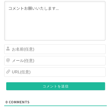
お
名
前
メ
(
ー
任
ル
U
意
(
R
)
任
L
意
(
)
任
意
)
0
COMMENTS