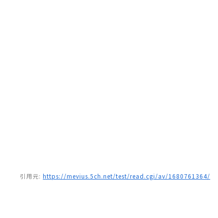
引用元:
https://mevius.5ch.net/test/read.cgi/av/1680761364/