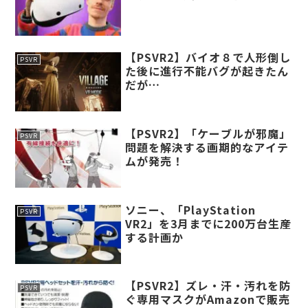
【PSVR2】バイオ８で人形倒し
PSVR
た後に進行不能バグが起きたん
だが…
【PSVR2】「ケーブルが邪魔」
PSVR
問題を解決する画期的なアイテ
ムが発売！
ソニー、「PlayStation
PSVR
VR2」を3月までに200万台生産
する計画か
【PSVR2】ズレ・汗・汚れを防
PSVR
ぐ専用マスクがAmazonで販売