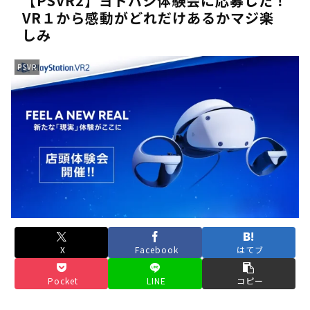
【PSVR2】ヨドバシ体験会に応募した！
VR１から感動がどれだけあるかマジ楽
《人気No.1は誰だ？》順位でまさかの下剋上！？「魔族達のラ
しみ
《未だ謎多きキャラ達の順位》：「女神の石碑編」＆「帝国編」の
《アニメ2期＆3期が強い》「神技のレヴォルテ編」・「黄金郷の
PSVR
《強者達が上位に立ち並ぶ》「一級魔法使い選抜試験編」のキャラ
36歳の彼女と結婚したいのに、家族が猛反対。家族から信じられ
【ホロライブ】アキロゼARK2次会ゴッフィーのサムネ草
Powered by livedoor 相互RSS
X
Facebook
はてブ
Pocket
LINE
コピー