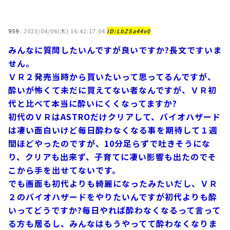
959
:
2023/04/06(木) 16:42:17.04
ID:LbZSa44v0
みんなに質問したいんですが良いですか?長文ですいま
せん。
ＶＲ２発売当時から買いたいって思ってるんですが、
酔いが怖くて未だに買えてない者なんですが、ＶＲ初
代と比べて本当に酔いにくくなってますか?
初代のＶＲはASTROだけクリアして、バイオハザード
は凄い面白いけど毎日酔わなくなる事を期待して１週
間ほどやったのですが、10分足らずで吐きそうにな
り、クリアも出来ず、子育てに凄い影響も出たのでそ
こから手を出せてないです。
でも画面も初代よりも綺麗になったみたいだし、ＶＲ
２のバイオハザードをやりたいんですが初代よりも酔
いってどうですか?毎日やれば酔わなくなるって言って
る方も居るし、みんなはもうやってて酔わなくなりま