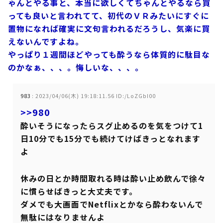
ゃんとやる事と、本当に欲しくてちゃんとやるなら買
っても良いと言われてて、初代のＶＲみたいにすぐに
置物になれば確実に文句言われるだろうし、気楽に買
えないんですよね。
やっぱり１週間ほどやっても酔うなら体質的に駄目な
のかなぁ、、、。悔しいな、、、。
983
:
2023/04/06(木) 19:18:11.56 ID:/LoZGbI00
>>980
酔いそうになったらスグ止めるのを気をつけて1
日10分でも15分でも続けてけばきっとなれます
よ
休みの日とか時間取れる時は酔い止め飲んで徐々
に慣らせばきっと大丈夫です。
ダメでも大画面でNetflixとかなら酔わないんで
無駄にはなりませんよ