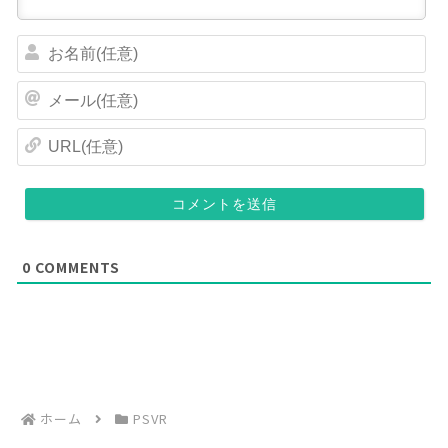
お
名
前
メ
(
ー
任
ル
U
意
(
R
)
任
L
意
(
)
任
意
)
0
COMMENTS
ホーム
PSVR