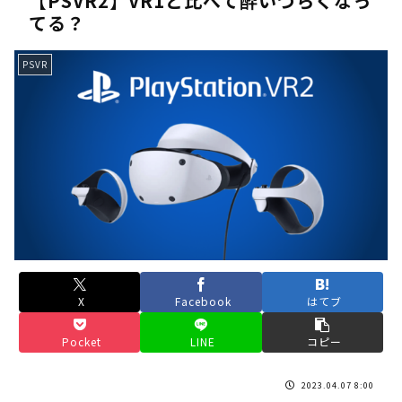
【PSVR2】VR1と比べて酔いづらくなっ
てる？
《人気No.1は誰だ？》順位でまさかの下剋上！？「魔族達のラ
《未だ謎多きキャラ達の順位》：「女神の石碑編」＆「帝国編」の
PSVR
《アニメ2期＆3期が強い》「神技のレヴォルテ編」・「黄金郷の
《強者達が上位に立ち並ぶ》「一級魔法使い選抜試験編」のキャラ
36歳の彼女と結婚したいのに、家族が猛反対。家族から信じられ
【ホロライブ】アキロゼARK2次会ゴッフィーのサムネ草
Powered by livedoor 相互RSS
X
Facebook
はてブ
Pocket
LINE
コピー
2023.04.07 8:00