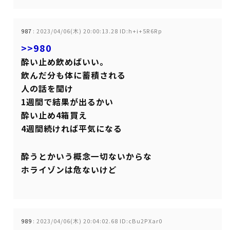
987
:
2023/04/06(木) 20:00:13.28 ID:h+i+5R6Rp
>>980
酔い止め飲めばいい。
飲んだ分も体に蓄積される
人の話を聞け
1週間で結果が出るかい
酔い止め4箱買え
4週間続ければ平気になる
酔うとかいう概念一切ないからな
ホライゾンは危ないけど
989
:
2023/04/06(木) 20:04:02.68 ID:cBu2PXar0