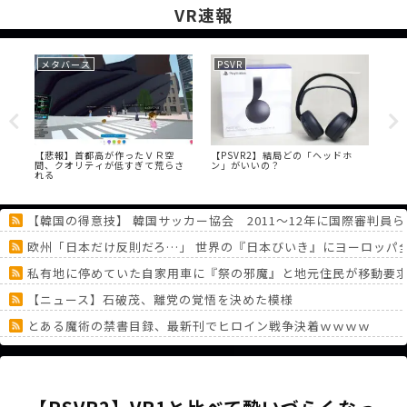
VR速報
メタバース
PSVR
VR
en
【悲報】首都高が作ったＶＲ空
【PSVR2】結局どの「ヘッドホ
【V
間、クオリティが低すぎて荒らさ
ン」がいいの？
ワ
れる
【韓国の得意技】 韓国サッカー協会 2011～12年に国際審判員
欧州「日本だけ反則だろ…」 世界の『日本びいき』にヨーロッパ
私有地に停めていた自家用車に『祭の邪魔』と地元住民が移動要
【ニュース】石破茂、離党の覚悟を決めた模様
とある魔術の禁書目録、最新刊でヒロイン戦争決着ｗｗｗｗ
【画像】X民「どの国の女の子とセクロスしたい？」5万いいねの爆
PS5/Switch2『カラドリウス2』、発売決定！
《どうしてこうなった！？》「フリーレン一番くじ」を記念に６連