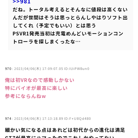
>>981
だね。トータル考えるとそんなに値段は高くない
んだが世間はそうは思っとらんしやはりソフト出
してくれ（予定でもいい）とは思う
PSVR1発売当初は充電めんどいモーションコン
トローラを探しまくったな…
970
:
2023/04/06(木) 17:09:07.05 ID:lUiPW8un0
俺は初VRなので感動しかない
特にバイオが最高に楽しい
参考にならんねw
974
:
2023/04/06(木) 17:13:18.89 ID:F+U8Qd480
細かい気になる点はあれどは初代からの進化は満足
GT7が最高にハマったのでこれしかやってない