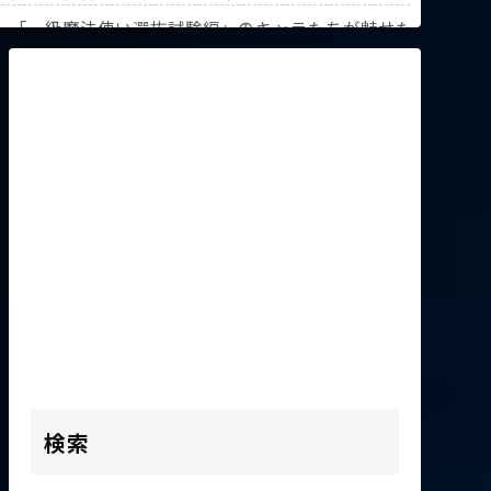
解説！【『葬送のフリーレン』第3回人気投票】
》「一級魔法使い選抜試験編」のキャラたちが魅せた驚異の躍
K2次会ゴッフィーのサムネ草
検索