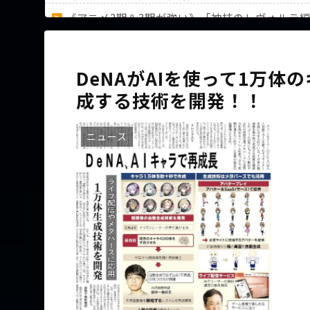
《アニメ2期＆3期が強い》「神技のレヴォルテ
36歳の彼女と結婚したいのに、家族が猛反対。
DeNAがAIを使って1万
成する技術を開発！！
Powered by livedoor 相互RSS
ニュース