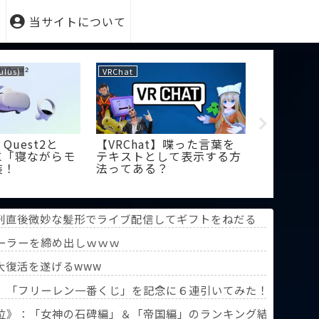
当サイトについて
ulus)
VRChat
PSVR
uest2と
【VRChat】喋った言葉を
【PSVR
roに「寝ながらモ
テキストとして表示する方
充電って
装！
法ってある？
場合どう
の？
の時間か どんどん延びる乗車時間
刑直後微妙な髪形でライブ配信してギフトをねだる
ーラーを締め出しｗｗｗ
報道！」
大復活を遂げるwww
》「フリーレン一番くじ」を記念に６連引いてみた！気づけばX
葬送のフリーレン』第3回人気投票】
位》：「女神の石碑編」＆「帝国編」のランキング結果を分析