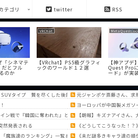
カテゴリ
twitter
RSS
VRChat
MetaQuest(oc
なぜ「シネマテ
【VRchat】PS5級グラフィ
【神アプデ】Q
」だとフル
ックのワールド１２選
Quest P
るのか
ード」が実
上のSUVタイプ 贅を尽くした後部座席でたばこを吸うのが至福
元ジャンポケ斎藤さん、求
！
ヨーロッパが中国製メガソ
スペイン戦で『韓国に奪われた』と欧州の大手メディアが一斉に
【朗報】キズナアイさん、
突然発表される
《どうしてこうなった！？
！？「魔族達のランキング」一覧＆「ミミック」大特集！！【『
《未だ謎多きキャラ達の順