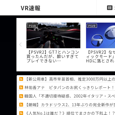
VR速報
PSVR
PSVR
proが出る
【PSVR2】GT7とハンコン
【PSVR2】
VR2の画質
買ったんだが、酔いすぎて
ィックモード
ろうか
プレイできない…
HDに落とされ
【新公用車】高市早苗首相、推定3000万円以
林佑香アナ ピタパンのお尻くっきりレポート！
韓国人「不適切接待疑惑、2002年イタリア・
【朗報】カラドリウス2、13年ぶりの完全新作が
《人気No.1は誰だ？》順位でまさかの下剋上