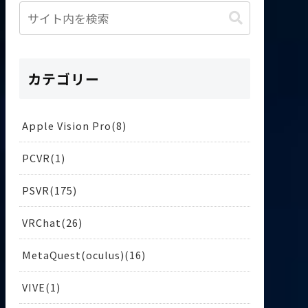
カテゴリー
Apple Vision Pro
8
PCVR
1
PSVR
175
VRChat
26
MetaQuest(oculus)
16
VIVE
1