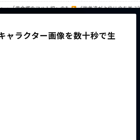
編」・「黄金郷のマハト編」の計31キャラのランキングを徹底
《強者達が上位に立ち並ぶ
家族から信じられない言葉が飛び出した… 他
【ホロライブ】アキロゼAR
体のキャラクター画像を数十秒で生