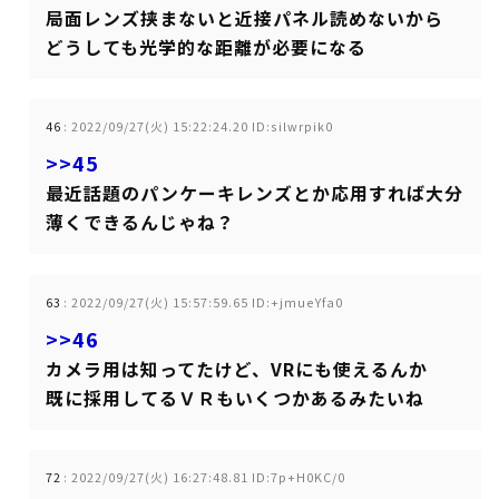
局面レンズ挟まないと近接パネル読めないから
どうしても光学的な距離が必要になる
46
:
2022/09/27(火) 15:22:24.20 ID:silwrpik0
>>45
最近話題のパンケーキレンズとか応用すれば大分
薄くできるんじゃね？
63
:
2022/09/27(火) 15:57:59.65 ID:+jmueYfa0
>>46
カメラ用は知ってたけど、VRにも使えるんか
既に採用してるＶＲもいくつかあるみたいね
72
:
2022/09/27(火) 16:27:48.81 ID:7p+H0KC/0