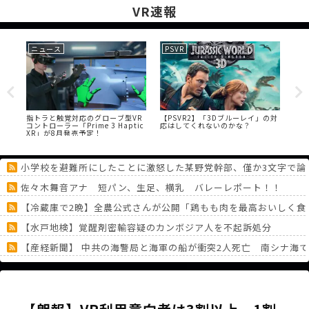
VR速報
ニュース
PSVR
Me
もい
指トラと触覚対応のグローブ型VR
【PSVR2】「3Dブルーレイ」の対
【M
コントローラー「Prime 3 Haptic
応はしてくれないのかな？
マ
XR」が8月発売予定！
ト
小学校を避難所にしたことに激怒した某野党幹部、僅か3文字で論
佐々木舞音アナ 短パン、生足、横乳 バレーレポート！！
【冷蔵庫で2晩】全農公式さんが公開「鶏もも肉を最高おいしく食
【水戸地検】覚醒剤密輸容疑のカンボジア人を不起訴処分
【産経新聞】 中共の海警局と海軍の船が衝突2人死亡 南シナ海
【悲報】「メトロイドプライム4」 新品が2999円に…
【急募】デブが主人公のゲームにありがちな事
《どうしてこうなった！？》「フリーレン一番くじ」を記念に６連