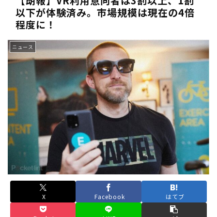
【朗報】VR利用意向者は3割以上、1割
以下が体験済み。市場規模は現在の4倍
《人気No.1は誰だ？》順位でまさかの下剋上！？「魔族達のラ
程度に！
《未だ謎多きキャラ達の順位》：「女神の石碑編」＆「帝国編」の
《アニメ2期＆3期が強い》「神技のレヴォルテ編」・「黄金郷の
ニュース
《強者達が上位に立ち並ぶ》「一級魔法使い選抜試験編」のキャラ
36歳の彼女と結婚したいのに、家族が猛反対。家族から信じられ
【ホロライブ】アキロゼARK2次会ゴッフィーのサムネ草
Powered by livedoor 相互RSS
X
Facebook
はてブ