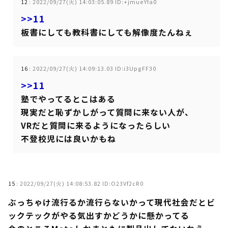
12
:
2022/09/27(火) 14:03:05.89 ID:+jmueYfa0
>>11
板書にしても教科書にしても解像度たんねぇ
16
:
2022/09/27(火) 14:09:13.03 ID:i3UpgFF30
>>11
塾でやってるとこはある
現実だと恥ずかしがって質問に来ない人が、
VRだと質問に来るようになったらしい
不登校児には良いかもね
15
:
2022/09/27(火) 14:08:53.82 ID:O23Vf2cR0
ぶっちゃけ流行るか流行らないかって現代社会だとビ
ックテックがやる気出すかどうかに懸かってる