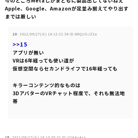
今のところMetaしかまともに製品出してないねえ
Apple、Google、Amazonが足並み揃えてやり出す
までは厳しい
20
:
2022/09/27(火) 14:12:22.54 ID:88QUGJZ2a
>>15
アプリが無い
VRは6年経っても使い道が
仮想空間ならセカンドライフで16年経っても
キラーコンテンツ的なものは
3DアバターのVRチャット程度で、それも無法地
帯
18
:
2022/09/27(火) 14:10:50.01 ID:jQIkAvAra