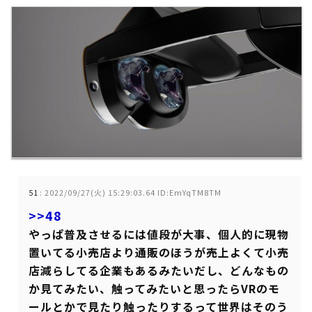
51
:
2022/09/27(火) 15:29:03.64 ID:EmYqTM8TM
>>48
やっぱ普及させるには値段が大事、個人的に現物
置いてる小売店より通販のほうが売上よくて小売
店減らしてる企業もあるみたいだし、どんなもの
か見てみたい、触ってみたいと思ったらVRのモ
ールとかで見たり触ったりするって世界はそのう