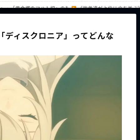
編」・「黄金郷のマハト編」の計31キャラのランキングを徹底
《強者達が上位に立ち並ぶ
家族から信じられない言葉が飛び出した… 他
【ホロライブ】アキロゼAR
る「ディスクロニア」ってどんな