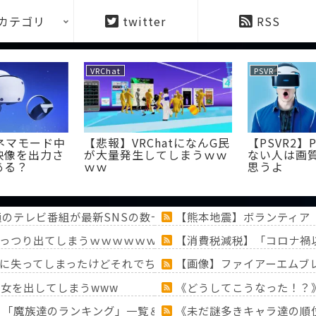
カテゴリ
twitter
RSS
VRChat
PSVR
シネマモード中
【悲報】VRChatになんG民
【PSVR2】
映像を出力さ
が大量発生してしまうｗｗ
ない人は画
ある？
ｗｗ
思うよ
通のテレビ番組が最新SNSの数十年先を行っていたと話題に
【熊本地震】ボランティア
っつり出てしまうｗｗｗｗｗｗｗ
【消費税減税】「コロナ禍
に失ってしまったけどそれでちょうど他の人間の寿命と同じく
【画像】ファイアーエムブ
女を出してしまうwww
《どうしてこうなった！？
！？「魔族達のランキング」一覧＆「ミミック」大特集！！【『
《未だ謎多きキャラ達の順