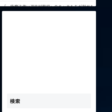
解説！【『葬送のフリーレン』第3回人気投票】
》「一級魔法使い選抜試験編」のキャラたちが魅せた驚異の躍
K2次会ゴッフィーのサムネ草
検索