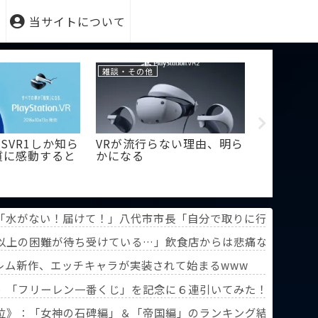
当サイトについて
雑談・その他
PSVR
PSVR1しか知ら
VRが流行らない理由、明ら
【PSVR
質に感動すると
かになる
とする試
とが出来
「水がない！届けて！」八代市市長「自分で取りに行って」
以上の困難が待ち受けている…」飲食店からは悲痛な声上がる
らいの長さになったって」
レム新作、エッチキャラが実装されて始まるwww
》「フリーレン一番くじ」を記念に６連引いてみた！気づけばX
葬送のフリーレン』第3回人気投票】
位》：「女神の石碑編」＆「帝国編」のランキング結果を分析