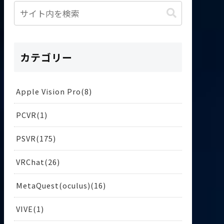
カテゴリー
Apple Vision Pro
8
PCVR
1
PSVR
175
VRChat
26
MetaQuest(oculus)
16
VIVE
1