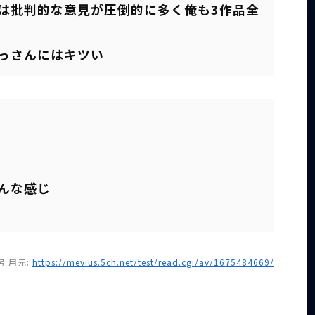
では批判的な意見が圧倒的に多く俺も3作品全
っさんにはキツい
んな感じ
引用元:
https://mevius.5ch.net/test/read.cgi/av/1675484669/