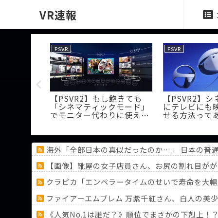
VR速報
PSVR
PSVR
う人ってエロ
【PSVR2】もし飽きても
【PSVR2】
「シネマティックモード」
にテレビにも
でモニター代わりに使える
せる方法って
よね
海外「全部日本の真似だったのか…」 日本の普
【画像】靴屋の女子店員さん、お尻の割れ目がが
クラピカ「エンペラータイムのせいで寿命を大幅
ファイアーエムブレム 万紫千紅さん、白人の美少
《人気No.1は誰だ？》順位でまさかの下剋上