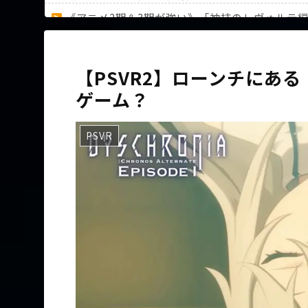
《アニメ2期＆3期が強い》「神技のレヴォルテ
36歳の彼女と結婚したいのに、家族が猛反対。
【PSVR2】ローンチにあ
ゲーム？
Powered by livedoor 相互RSS
PSVR