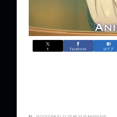
X
Facebook
はてブ
81
:
2023/02/04(土) 21:59:48.35 ID:AmVlUi3U0