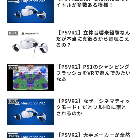
イトルが多数ある模様！
【PSVR2】立体音響未経験なん
PSVR
だが本当に真後ろから音聴こえ
るの？
【PSVR2】PS1のジャンピング
PSVR
フラッシュをVRで遊んでみたい
なあ
【PSVR2】なぜ「シネマティッ
PSVR
クモード」だとフルHDに落と
されるのか
【PSVR2】大手メーカーが全然
PSVR