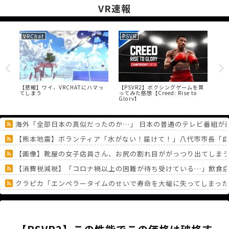
VR速報
VRChat
PSVR
VR
」問
【悲報】ワイ、VRCHATにハマっ
【PSVR2】ボクシングゲームを買
【V
が
てしまう
ってみた感想【Creed: Rise to
萌え
Glory】
実
海外「全部日本の真似だったのか…」 日本の普通のテレビ番組が
【熊本地震】ボランティア「水がない！届けて！」八代市市長「
【画像】靴屋の女子店員さん、お尻の割れ目ががっつり出てしま
【消費税減税】「コロナ禍以上の困難が待ち受けている…」飲食店
クラピカ「エンペラータイムのせいで寿命を大幅に失ってしまっ
【画像】ファイアーエムブレム新作、エッチキャラが実装されて始
ファイアーエムブレム 万紫千紅さん、白人の美少女を出してしまう
《どうしてこうなった！？》「フリーレン一番くじ」を記念に６連