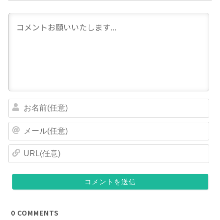
お
名
前
メ
(
ー
任
ル
U
意
(
R
)
任
L
意
(
)
任
意
)
0
COMMENTS