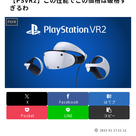
【PSVR2】この性能でこの価格は破格す
ぎるわ
《人気No.1は誰だ？》順位でまさかの下剋上！？「魔族達のラ
《未だ謎多きキャラ達の順位》：「女神の石碑編」＆「帝国編」の
PSVR
《アニメ2期＆3期が強い》「神技のレヴォルテ編」・「黄金郷の
《強者達が上位に立ち並ぶ》「一級魔法使い選抜試験編」のキャラ
36歳の彼女と結婚したいのに、家族が猛反対。家族から信じられ
【ホロライブ】アキロゼARK2次会ゴッフィーのサムネ草
Powered by livedoor 相互RSS
X
Facebook
はてブ
Pocket
LINE
コピー
2023.01.17 21:12