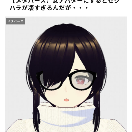
【メタバース】女アバターにするとセク
ハラが凄すぎるんだが・・・
《人気No.1は誰だ？》順位でまさかの下剋上！？「魔族達のラ
《未だ謎多きキャラ達の順位》：「女神の石碑編」＆「帝国編」の
メタバース
《アニメ2期＆3期が強い》「神技のレヴォルテ編」・「黄金郷の
《強者達が上位に立ち並ぶ》「一級魔法使い選抜試験編」のキャラ
36歳の彼女と結婚したいのに、家族が猛反対。家族から信じられ
【ホロライブ】アキロゼARK2次会ゴッフィーのサムネ草
Powered by livedoor 相互RSS