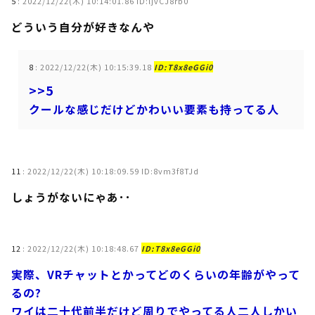
5
:
2022/12/22(木) 10:14:01.86 ID:ljvCJ8rb0
どういう自分が好きなんや
8
:
2022/12/22(木) 10:15:39.18
ID:T8x8eGGi0
>>5
クールな感じだけどかわいい要素も持ってる人
11
:
2022/12/22(木) 10:18:09.59 ID:8vm3f8TJd
しょうがないにゃあ･･
12
:
2022/12/22(木) 10:18:48.67
ID:T8x8eGGi0
実際、VRチャットとかってどのくらいの年齢がやって
るの?
ワイは二十代前半だけど周りでやってる人二人しかい