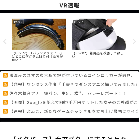
VR速報
PSVR
PSVR
PS
アバ
【PSVR2】「バランスウェイト」
【PSVR2】着用感を改善して欲し
【P
て
はどこに何グラム貼り付けた方が
い
を
症
良い？
激混みのはずの東京駅で鍵が空いているコインロッカーが散見、
【悲報】ワンダンス作者「手書きでダンスアニメ描いてみました
佐々木舞音アナ 短パン、生足、横乳 バレーレポート！！
【画像】Googleを訴えて9億7千万円ゲットした女子のご尊顔が
【速報】よゐこ、新たなゲームチャンネルを立ち上げ最初にマイ
ゼルダの伝説「時のオカリナ」→「風のタクト」の時の空気感を
バンナム社長「今後は自社IP・他社IPともに現行機で遊べない名
《どうしてこうなった！？》「フリーレン一番くじ」を記念に６連