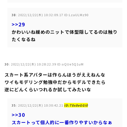
38
:
2022/12/22(木) 10:32:09.17 ID:LzaULMz90
>>29
かわいいね緩めのニットで体型隠してるのは触り
たくなるね
30
:
2022/12/22(木) 10:28:22.39 ID:oQUe5Q1uM
スカート系アバターは作らんほうがええねんな
ワイもモデリング勉強中だからモデルできたら
逆にどんくらいつれるか試してみたいな
35
:
2022/12/22(木) 10:30:42.21
ID:T8x8eGGi0
>>30
スカートって個人的に一番作りやすいからなぁ