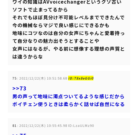
ワイの知識はAVvoicechangerというクソ古い
ソフトで止まってるから
それでもほぼ見分け不可能レベルまでできたんで
今の機械ならマジで良い感じにできるかも
地味にコツなのは自分の女声にちゃんと愛着持っ
て自分なりの魅力出そうとすることや
女声にはなるが、やる前に想像する理想の声質と
は違うからな
75
:
2022/12/22(木) 10:51:58.68
ID:T8x8eGGi0
>>73
男の声って地味に濁点ついてるような感じだから
ボイチェン使うときは柔らかく話せば自然になる
81
:
2022/12/22(木) 10:55:45.98 ID:LzaULMz90