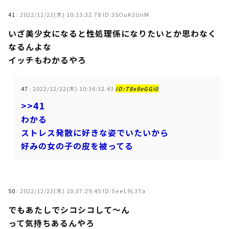
41
:
2022/12/22(木) 10:33:32.78 ID:35OuK3UnM
いざ美少女になると性処理係になりたいとか思わなく
なるんよな
イッチもわかるやろ
47
:
2022/12/22(木) 10:36:32.43
ID:T8x8eGGi0
>>41
わかる
ストレス発散に好きな姿でいたいから
好みの女の子の皮を被ってる
50
:
2022/12/22(木) 10:37:29.45 ID:SeeL9L3Ta
でもあたしでシコシコして～ん
って気持ちあるんやろ