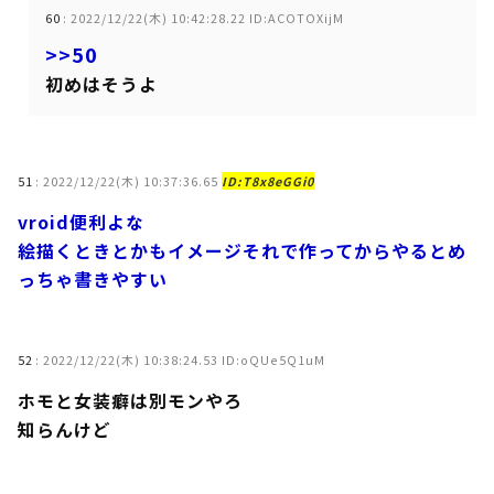
60
:
2022/12/22(木) 10:42:28.22 ID:ACOTOXijM
>>50
初めはそうよ
51
:
2022/12/22(木) 10:37:36.65
ID:T8x8eGGi0
vroid便利よな
絵描くときとかもイメージそれで作ってからやるとめ
っちゃ書きやすい
52
:
2022/12/22(木) 10:38:24.53 ID:oQUe5Q1uM
ホモと女装癖は別モンやろ
知らんけど