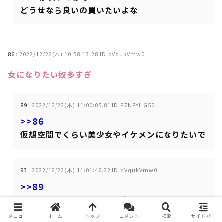
どうせなら良いの買いたいよな
86
:
2022/12/22(木) 10:58:13.28 ID:dVqukVmw0
女になりたい奴多すぎ
89
:
2022/12/22(木) 11:00:05.81 ID:P7NFYHG50
>>86
仮想空間でくらい美少女やイケメンになりたいで
93
:
2022/12/22(木) 11:01:46.22 ID:dVqukVmw0
>>89
イケメンはわかるけどなぜ女になりたいんや
メニュー
ホーム
トップ
コメント
検索
サイドバー