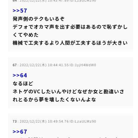
64
:
2022/12/22(木) 10:43:47.89 ID:LzaULMz90
>>57
発声側のテクもいるぞ
デフォでオカマ声を出す必要はあるので恥ずかし
くてやめた
機械で工夫するより人間が工夫するほうが大きい
67
:
2022/12/22(木) 10:44:41.55 ID:1yjH4WdW0
>>64
なるほど
ネトゲのVCしたいんやけどなぜか女と勘違いさ
れとるから夢を壊したくないんよな
73
:
2022/12/22(木) 10:49:54.76 ID:LzaULMz90
>>67