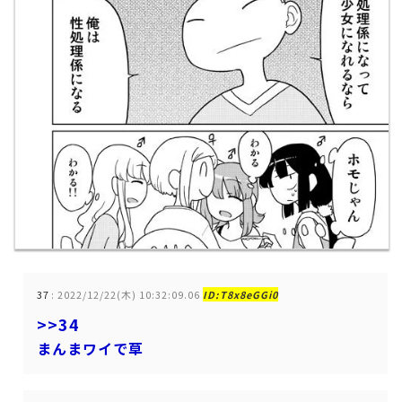
37
:
2022/12/22(木) 10:32:09.06
ID:T8x8eGGi0
>>34
まんまワイで草