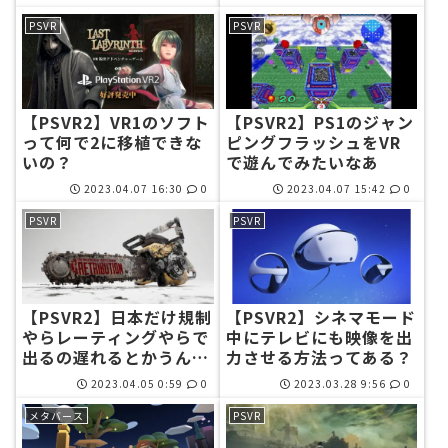
PSVR
PSVR
【PSVR2】VR1のソフト
【PSVR2】PS1のジャン
って何で2に移植できな
ピングフラッシュをVR
いの？
で遊んでみたいなあ
2023.04.07 16:30
0
2023.04.07 15:42
0
PSVR
PSVR
【PSVR2】日本だけ規制
【PSVR2】シネマモード
やらレーティングやらで
中にテレビにも映像を出
出るの遅れるとかうんざ
力させる方法ってある？
りだな
2023.04.05 0:59
0
2023.03.28 9:56
0
メタバース
PSVR