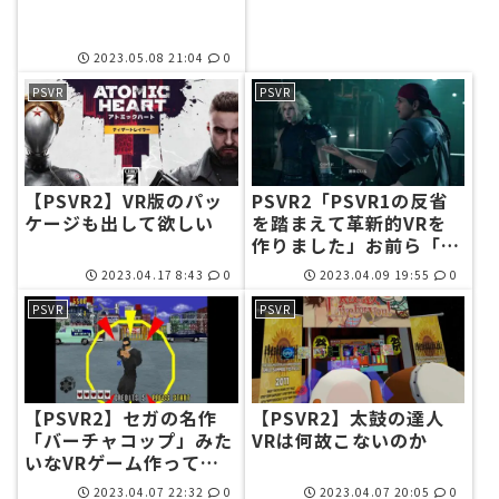
2023.05.08 21:04
0
PSVR
PSVR
【PSVR2】VR版のパッ
PSVR2「PSVR1の反省
ケージも出して欲しい
を踏まえて革新的VRを
作りました」お前ら「興
味ないね」
2023.04.17 8:43
0
2023.04.09 19:55
0
PSVR
PSVR
【PSVR2】セガの名作
【PSVR2】太鼓の達人
「バーチャコップ」みた
VRは何故こないのか
いなVRゲーム作ってく
れないかな
2023.04.07 22:32
0
2023.04.07 20:05
0