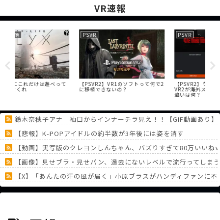
VR速報
PSVR
PSVR
ニ
って
【PSVR2】VR1のソフトって何で2
【PSVR2】ウォーキングデッド
指ト
に移植できないの？
VR2が海外ストアに2種あるけど、
コン
違いは何？
XR
鈴木奈穂子アナ 袖口からインナーチラ見え！！【GIF動画あり】
【悲報】K-POPアイドルの約半数が3年後には姿を消す
【動画】実写版のクレヨンしんちゃん、バズりすぎて80万いいね
【画像】見せブラ・見せパン、過去にないレベルで流行ってしま
【X】「あんたの汗の風が届く」小原ブラスがハンディファンに不
▲エッヂボートレース部に新たな伝説が生まれるwww
なんでポケモンってタイプ「あく」はあるのに「ぜん」は無いの？
《どうしてこうなった！？》「フリーレン一番くじ」を記念に６連