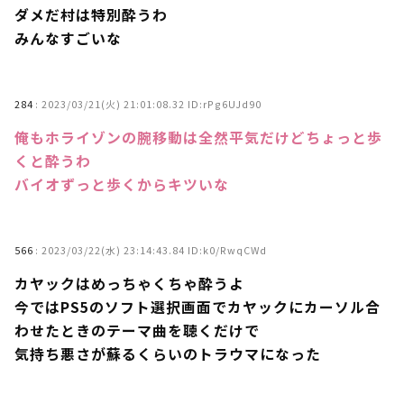
ダメだ村は特別酔うわ
みんなすごいな
284
:
2023/03/21(火) 21:01:08.32 ID:rPg6UJd90
俺もホライゾンの腕移動は全然平気だけどちょっと歩
くと酔うわ
バイオずっと歩くからキツいな
566
:
2023/03/22(水) 23:14:43.84 ID:k0/RwqCWd
カヤックはめっちゃくちゃ酔うよ
今ではPS5のソフト選択画面でカヤックにカーソル合
わせたときのテーマ曲を聴くだけで
気持ち悪さが蘇るくらいのトラウマになった