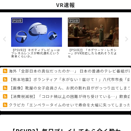
VR速報
PSVR
PSVR
PS
が
【PSVR2】ネガティブレビューは
【PSVR2】「ホグワーツ・レガシ
【P
対
フレネルレンズが時代遅れという
ー」がVR対応したら売れそうだよ
ん
意見くらいか。
な
い
海外「全部日本の真似だったのか…」 日本の普通のテレビ番組が
【熊本地震】ボランティア「水がない！届けて！」八代市市長「
【画像】靴屋の女子店員さん、お尻の割れ目ががっつり出てしま
【消費税減税】「コロナ禍以上の困難が待ち受けている…」飲食店
クラピカ「エンペラータイムのせいで寿命を大幅に失ってしまっ
【画像】ファイアーエムブレム新作、エッチキャラが実装されて始
ファイアーエムブレム 万紫千紅さん、白人の美少女を出してしまう
《どうしてこうなった！？》「フリーレン一番くじ」を記念に６連