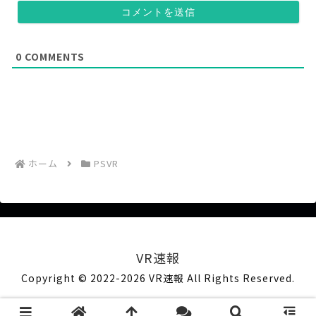
意
(
)
任
意
)
0
COMMENTS
ホーム
PSVR
VR速報
Copyright © 2022-2026 VR速報 All Rights Reserved.