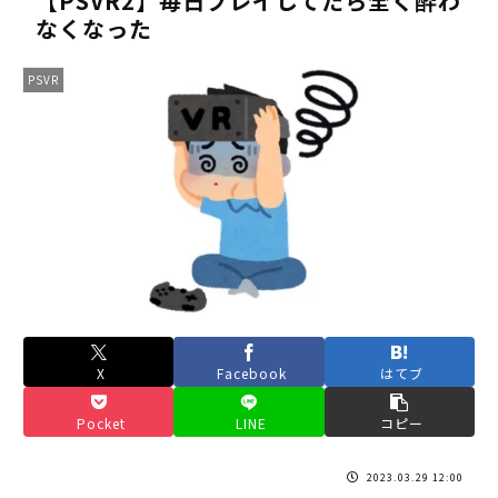
【PSVR2】毎日プレイしてたら全く酔わ
なくなった
《人気No.1は誰だ？》順位でまさかの下剋上！？「魔族達のラ
《未だ謎多きキャラ達の順位》：「女神の石碑編」＆「帝国編」の
PSVR
《アニメ2期＆3期が強い》「神技のレヴォルテ編」・「黄金郷の
《強者達が上位に立ち並ぶ》「一級魔法使い選抜試験編」のキャラ
36歳の彼女と結婚したいのに、家族が猛反対。家族から信じられ
【ホロライブ】アキロゼARK2次会ゴッフィーのサムネ草
Powered by livedoor 相互RSS
X
Facebook
はてブ
Pocket
LINE
コピー
2023.03.29 12:00