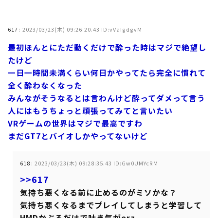
617
:
2023/03/23(木) 09:26:20.43 ID:vVaIgdgvM
最初ほんとにただ動くだけで酔った時はマジで絶望し
たけど
一日一時間未満くらい何日かやってたら完全に慣れて
全く酔わなくなった
みんながそうなるとは言わんけど酔ってダメって言う
人にはもうちょっと頑張ってみてと言いたい
VRゲームの世界はマジで最高ですわ
まだGT7とバイオしかやってないけど
618
:
2023/03/23(木) 09:28:35.43 ID:Gw0UMYcRM
>>617
気持ち悪くなる前に止めるのがミソかな？
気持ち悪くなるまでプレイしてしまうと学習して
HMDかぶるだけで吐き気がorz