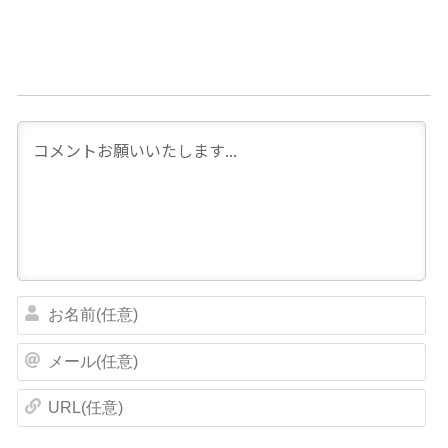
お
名
前
メ
(
ー
任
ル
U
意
(
R
)
任
L