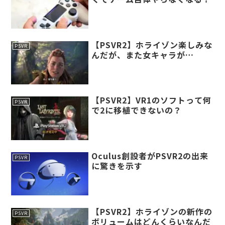
【PSVR2】ホライゾン楽しみな
PSVR
んだが、また女キャラが…
【PSVR2】VR1のソフトって何
PSVR
で2に移植できないの？
Oculus創設者がPSVR2の出来
PSVR
に驚きを示す
【PSVR2】ホライゾンの新作の
PSVR
ボリュームはどんくらいなんだ