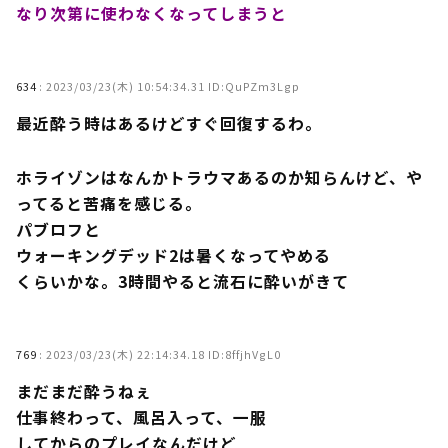
なり次第に使わなくなってしまうと
634
:
2023/03/23(木) 10:54:34.31 ID:QuPZm3Lgp
最近酔う時はあるけどすぐ回復するわ。
ホライゾンはなんかトラウマあるのか知らんけど、や
ってると苦痛を感じる。
パブロフと
ウォーキングデッド2は暑くなってやめる
くらいかな。3時間やると流石に酔いがきて
769
:
2023/03/23(木) 22:14:34.18 ID:8ffjhVgL0
まだまだ酔うねぇ
仕事終わって、風呂入って、一服
してからのプレイなんだけど