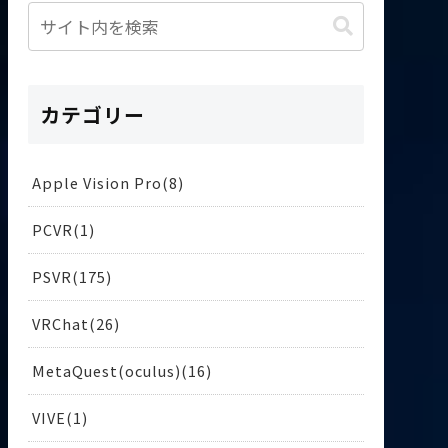
カテゴリー
Apple Vision Pro
8
PCVR
1
PSVR
175
VRChat
26
MetaQuest(oculus)
16
VIVE
1