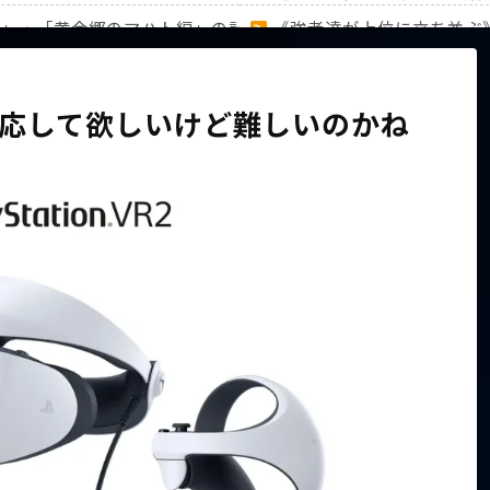
編」・「黄金郷のマハト編」の計31キャラのランキングを徹底
《強者達が上位に立ち並ぶ
家族から信じられない言葉が飛び出した… 他
【ホロライブ】アキロゼAR
を対応して欲しいけど難しいのかね