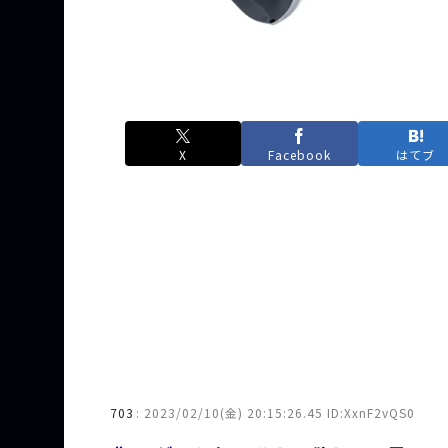
X
Facebook
はてブ
703
:
2023/02/10(金) 20:15:26.45 ID:XxnF2vQS0