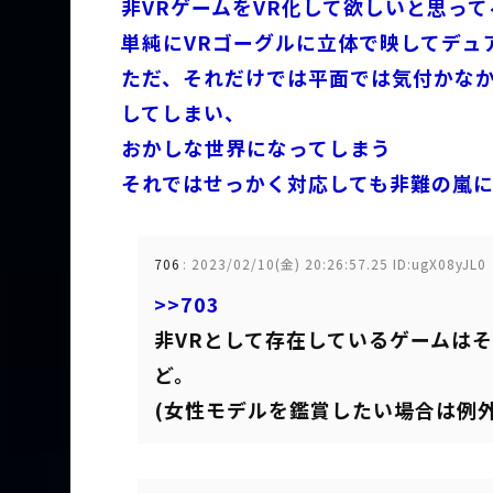
非VRゲームをVR化して欲しいと思っ
単純にVRゴーグルに立体で映してデュ
ただ、それだけでは平面では気付かな
してしまい、
おかしな世界になってしまう
それではせっかく対応しても非難の嵐
706
:
2023/02/10(金) 20:26:57.25 ID:ugX08yJL0
>>703
非VRとして存在しているゲームは
ど。
(女性モデルを鑑賞したい場合は例外