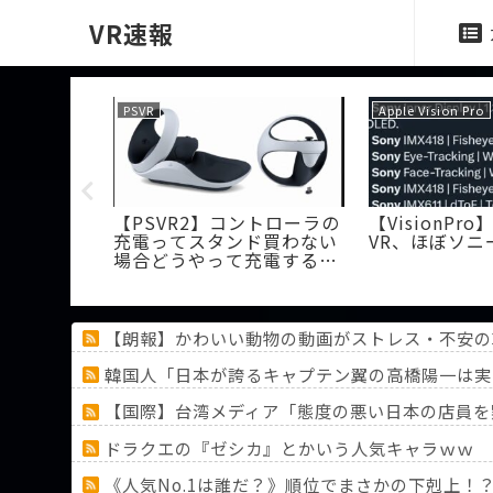
VR速報
PSVR
Apple Vision Pro
7とハンコン
【PSVR2】コントローラの
【VisionPro
酔いすぎて
充電ってスタンド買わない
VR、ほぼソニ
…
場合どうやって充電する
の？
【朗報】かわいい動物の動画がストレス・不安の
韓国人「日本が誇るキャプテン翼の高橋陽一は実
【国際】台湾メディア「態度の悪い日本の店員を
ドラクエの『ゼシカ』とかいう人気キャラｗｗ
《人気No.1は誰だ？》順位でまさかの下剋上