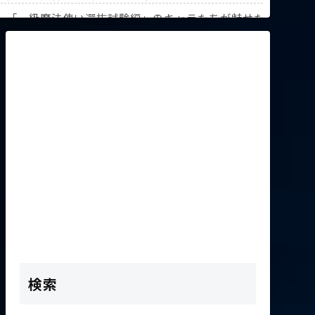
解説！【『葬送のフリーレン』第3回人気投票】
》「一級魔法使い選抜試験編」のキャラたちが魅せた驚異の躍
K2次会ゴッフィーのサムネ草
検索