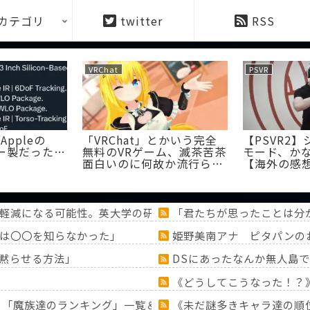
カテゴリ
twitter
RSS
VRChat
PSVR
】Appleの
「VRChat」とかいう完全
【PSVR2
ー製だった…
無料のVRゲーム、滅茶苦茶
モード、か
面白いのに何故か流行らな
【海外の感
い
軽減になる可能性。英大学の研究で実証
「君たちが思ったことは分
は〇〇を知らなかった」
姫野美南アナ ピタパンの
黙らせる方法」
DSにあったなんか無人島
《どうしてこうなった！？
！？「魔族達のランキング」一覧＆「ミミック」大特集！！【『
《未だ謎多きキャラ達の順