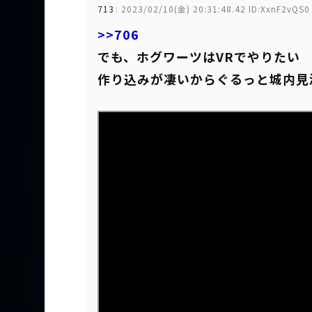
713
:
2023/02/10(金) 20:31:48.42 ID:XxnF2vQS0
>>706
でも、ホグワーツはVRでやりたい
作り込みが凄いからぐるっと城内見