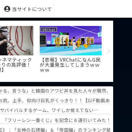
当サイトについて
VRChat
VRChat
】シネマティック
【悲報】VRChatになんG民
【VRCha
なりの高評価！
が大量発生してしまうｗｗ
バター用
想】
ｗｗ
ーの一つ
かる、言うな」と韓国のアワビ丼を見た人々が騒然、盛り付け
お尻、土手、仰向け巨乳がくっきり！！【GIF動画あり】
でサバイバルするゲーム、ワイしか覚えてない…
》「フリーレン一番くじ」を記念に６連引いてみた！気づけばX
葬送のフリーレン』第3回人気投票】
位》：「女神の石碑編」＆「帝国編」のランキング結果を分析