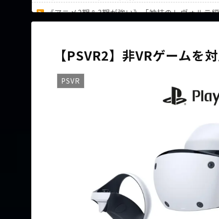
《アニメ2期＆3期が強い》「神技のレヴォルテ
36歳の彼女と結婚したいのに、家族が猛反対。
【PSVR2】非VRゲーム
PSVR
Powered by livedoor 相互RSS