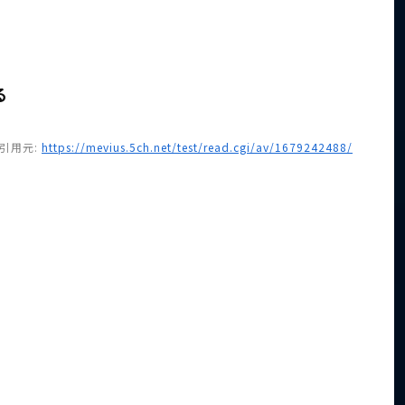
る
引用元:
https://mevius.5ch.net/test/read.cgi/av/1679242488/