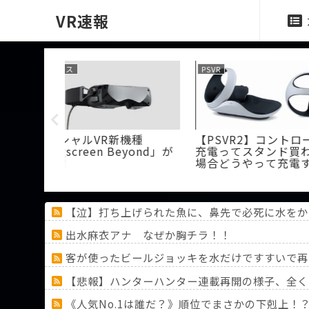
VR速報
PSVR
PSVR
VRゲーム
【PSVR2】「3Dブルーレ
【PSVR2】バ
滞している
イ」の対応はしてくれない
版は対応して
のかな？
【泣】打ち上げられた魚に、鼻先で必死に水をか
出水麻衣アナ なぜか胸チラ！！
客が使ったビールジョッキを水だけですすいで再
【悲報】ハンターハンター連載再開の様子、全く
《人気No.1は誰だ？》順位でまさかの下剋上