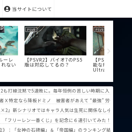
当サイトについて
PSVR
VRChat
】着用感を改善し
【PSVR2】「ケーブルが邪
【VRCh
魔」問題を解決する画期的
約や著作
なアイテムが発売！
が意味不
責2も打線沈黙で5連敗に。毎年恒例の苦しい時期に入るドジャ
者Ｘ特定なら降板ドミノ 被害者があえて “最強” 労働組合を
×2』新シナリオではキャラ人気は生死に関係なし――小高氏「
》「フリーレン一番くじ」を記念に６連引いてみた！気づけばX
葬送のフリーレン』第3回人気投票】
位》：「女神の石碑編」＆「帝国編」のランキング結果を分析