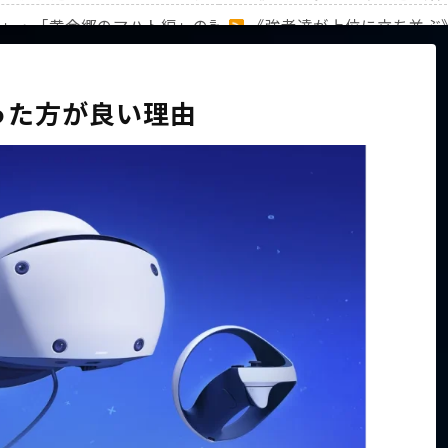
編」・「黄金郷のマハト編」の計31キャラのランキングを徹底
《強者達が上位に立ち並ぶ
家族から信じられない言葉が飛び出した… 他
【ホロライブ】アキロゼAR
買った方が良い理由