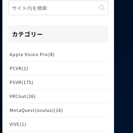
カテゴリー
Apple Vision Pro
8
PCVR
1
PSVR
175
VRChat
26
MetaQuest(oculus)
16
VIVE
1