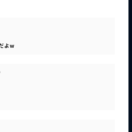
だよw
a
M