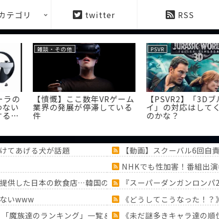
カテゴリ
twitter
RSS
PSVR
PSVR
イオ7のPS5
【PSVR2】視線でエイム可
【PSVR2
るの？
能なFPS「Firewall
て欲しい
Ultra」が面白そう！
けてあげる犬が話題
【動画】スクーバル6回自
NHKでも性加害！番組出演
提供した日本の飲食店…韓国のネットで物議
『スーパーダンガンロンパ2
ないwww
《どうしてこうなった！？
！？「魔族達のランキング」一覧＆「ミミック」大特集！！【『
《未だ謎多きキャラ達の順