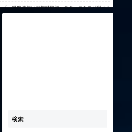
解説！【『葬送のフリーレン』第3回人気投票】
》「一級魔法使い選抜試験編」のキャラたちが魅せた驚異の躍
K2次会ゴッフィーのサムネ草
検索