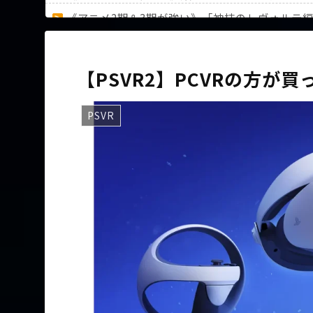
《アニメ2期＆3期が強い》「神技のレヴォルテ
36歳の彼女と結婚したいのに、家族が猛反対。
【PSVR2】PCVRの方が
PSVR
Powered by livedoor 相互RSS