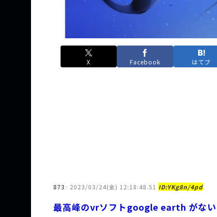
X
Facebook
はてブ
873
:
2023/03/24(金) 12:18:48.51
ID:YKg8n/4pd
最高峰のvrソフトgoogle earth が