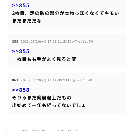
>>855
2枚目、足の皺の部分が本物っぽくなくてキモい
まだまだだな
858
:
2023/03/29(水) 17:07:21.53 ID:vTwJCYb70
>>855
一枚目も右手がよく見ると変
863
:
2023/03/29(水) 17:14:09.93 ID:gZ2eZfLZ0
>>858
そりゃまだ発展途上だもの
出始めて一年も経ってないでしょ
927
:
2023/03/29(水) 19:09:09.16 ID:+i3jILa+0