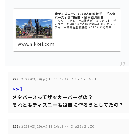
米ディズニー、7000人削減着手 「メタ
バース」部門解散 - 日本経済新聞
【シリコンバレー=佐藤浩実】米ウォルト・デ
ィズニーが7000人の削減に着手した。ボブ・
アイガー最高経営責任者（CEO）が従業員に計
画を伝え、28日までに仮想世界「メタバース」
の事業戦略を練っていた部門の解散などが決ま
った。不透明な経済環境と...
www.nikkei.com
827
:
2023/03/29(水) 16:13:08.69 ID:4mAmgAbH0
>>1
メタバースってザッカーバーグの？
それともディズニーも独自に作ろうとしてたの？
828
:
2023/03/29(水) 16:16:15.44 ID:gZ2eZfLZ0