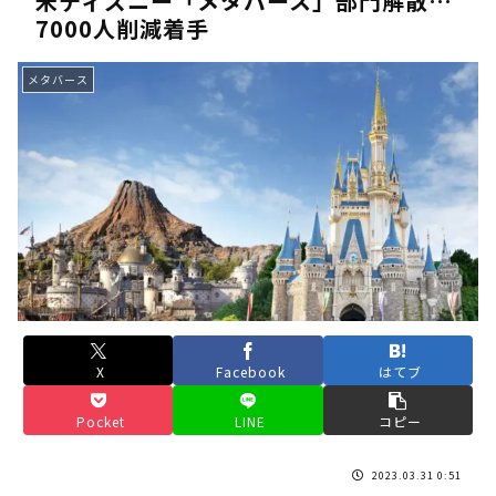
米ディズニー「メタバース」部門解散…
7000人削減着手
《人気No.1は誰だ？》順位でまさかの下剋上！？「魔族達のラ
《未だ謎多きキャラ達の順位》：「女神の石碑編」＆「帝国編」の
メタバース
《アニメ2期＆3期が強い》「神技のレヴォルテ編」・「黄金郷の
《強者達が上位に立ち並ぶ》「一級魔法使い選抜試験編」のキャラ
36歳の彼女と結婚したいのに、家族が猛反対。家族から信じられ
【ホロライブ】アキロゼARK2次会ゴッフィーのサムネ草
Powered by livedoor 相互RSS
X
Facebook
はてブ
Pocket
LINE
コピー
2023.03.31 0:51