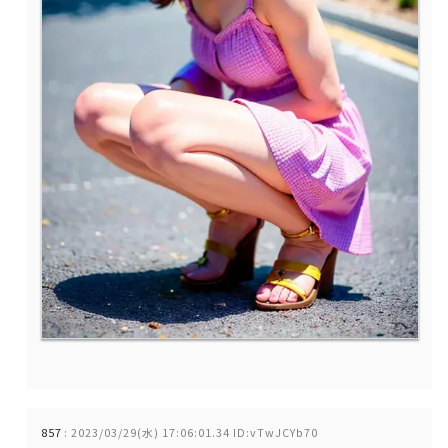
857
:
2023/03/29(水) 17:06:01.34 ID:vTwJCYb70