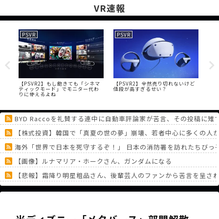
VR速報
PSVR
PSVR
PS
OD
【PSVR2】もし飽きても「シネマ
【PSVR2】全然売り切れないけど
【P
ティックモード」でモニター代わ
値段が高すぎるせい？
は
りに使えるよね
良
BYD Raccoを礼賛する連中に自動車評論家が苦言、その投稿に
【株式投資】韓国で「真夏の世の夢」崩壊、若者中心に多くの人
海外「世界で日本を死守するぞ！」 日本の消防署を訪れたちびっ
【画像】ルナマリア・ホークさん、ガンダムになる
【悲報】霜降り明星粗品さん、後輩芸人のファンから苦言を呈さ
PS5独占タイトル、『竜騎士の迷宮 リマスター』が発表！
「最初にステータスを10ポイント割り振ってください」天才ワイ
《どうしてこうなった！？》「フリーレン一番くじ」を記念に６連