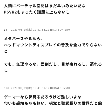
人類にバーチャル空間はまだ早いみたいだな
PSVR2もまったく話題に上らないし
947
:
2023/03/29(水) 19:51:34.22 ID:1PEO4i2h0
メタバースやるなら、
ヘッドマウントディスプレイの普及を全力でやらない
と
でも、無理やろな。面倒だし、目が疲れるし、蒸れる
し
903
:
2023/03/29(水) 18:41:50.12 ID:RaL9O7yf0
ゲーマーなら夢見るだろうけど難しいよな
匂いも感触も味も無い、視覚と聴覚頼りの世界だと飽