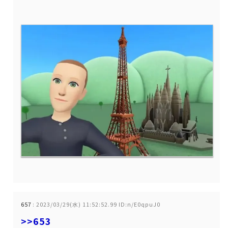
657
:
2023/03/29(水) 11:52:52.99 ID:n/E0qpuJ0
>>653