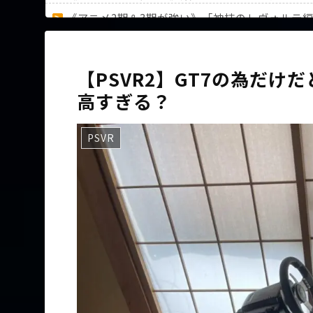
《アニメ2期＆3期が強い》「神技のレヴォルテ
36歳の彼女と結婚したいのに、家族が猛反対。
【PSVR2】GT7の為だ
高すぎる？
Powered by livedoor 相互RSS
PSVR