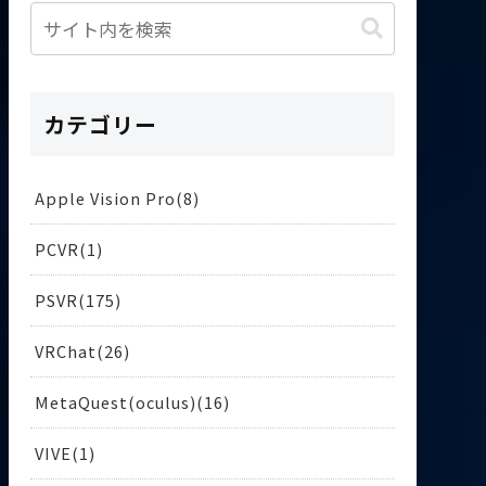
カテゴリー
Apple Vision Pro
8
PCVR
1
PSVR
175
VRChat
26
MetaQuest(oculus)
16
VIVE
1