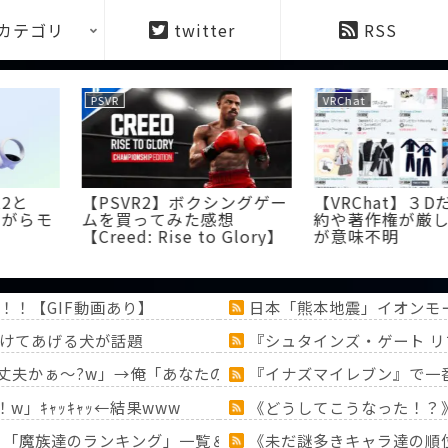
カテゴリ
twitter
RSS
VRChat
PSVR
３Dだと服の規
【VRChat】AirLinkで起動
【PSVR2
厳しすぎるの
するとFPS下がるんだけど
た時に被る
対策方法知ってる人います
わないんだ
かね……
かな？
！【GIF動画あり】
日本「熊本地震」イオンモ
けてあげる犬が話題
『シュタインズ・ゲート 
丈夫かぁ〜?w」→俺「あなたのせいで玉突き事故発生してます
『イナズマイレブン』で一
」ｷｬｯｷｬｯ←結果www
《どうしてこうなった！？
！？「魔族達のランキング」一覧＆「ミミック」大特集！！【『
《未だ謎多きキャラ達の順