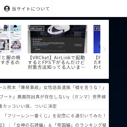
当サイトについて
PSVR
VRChat
】ピント合わせし
【悲報】メディア「PSVR2
【悲報】ワ
位置で上手く合
はもってあと一年くらいか
一部のや
けど個人差なん
も」
ゲーだと
泣く
ール熊本「爆発事故」女性店員遺族「嘘を言うな！」営業部長
リブート』鳳凰院凶真が存在しないγ（ガンマ）世界線が追加さ
が」「え!?」
番カッコいい技、ついに決定
》「フリーレン一番くじ」を記念に６連引いてみた！気づけばX
葬送のフリーレン』第3回人気投票】
位》：「女神の石碑編」＆「帝国編」のランキング結果を分析