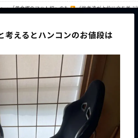
編」・「黄金郷のマハト編」の計31キャラのランキングを徹底
《強者達が上位に立ち並ぶ
家族から信じられない言葉が飛び出した… 他
【ホロライブ】アキロゼAR
けだと考えるとハンコンのお値段は