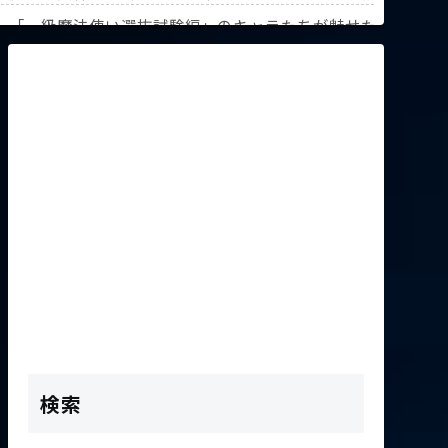
解説！【『葬送のフリーレン』第3回人気投票】
》「一級魔法使い選抜試験編」のキャラたちが魅せた驚異の躍
K2次会ゴッフィーのサムネ草
検索