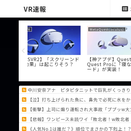
VR速報
PSVR
VRChat
st2と
【PSVR2】ボクシングゲー
【VRChat】
「寝ながらモ
ムを買ってみた感想
約や著作権が
【Creed: Rise to Glory】
が意味不明
中川安奈アナ ピタピタニットで巨乳がくっきり！
【泣】打ち上げられた魚に、鼻先で必死に水をか
【衝撃】上司に煽り運転され大事故「ププッw大
【悲報】ワンピース未読ワイ「敗北者！w敗北者！w
《人気No.1は誰だ？》順位でまさかの下剋上