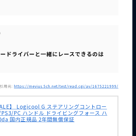
0
リードライバーと一緒にレースできるのは
引用元:
https://mevius.5ch.net/test/read.cgi/av/1675221999/
E】 Logicool G ステアリングコントロー
PS4/PS3/PC ハンドル ドライビングフォース ハ
000da 国内正規品 2年間無償保証